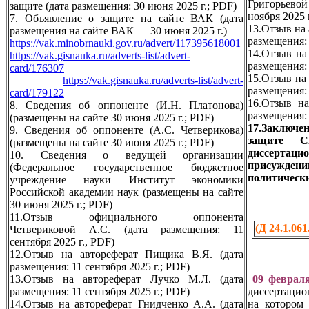
Григорьев
защите (дата размещения: 30 июня 2025 г.; PDF)
ноября 2025 
7. Объявление о защите на сайте ВАК (дата
13.Отзыв на 
размещения на сайте ВАК — 30 июня 2025 г.)
размещения: 
https://vak.minobrnauki.gov.ru/advert/117395618001
14.Отзыв на
https://vak.gisnauka.ru/adverts-list/advert-
размещения: 
card/176307
15.Отзыв на
https://vak.gisnauka.ru/adverts-list/advert-
размещения: 
card/179122
16.Отзыв на
8. Сведения об оппоненте (И.Н. Платонова)
размещения: 
(размещены на сайте 30 июня 2025 г.; PDF)
17.Заключен
9. Сведения об оппоненте (А.С. Четверикова)
защите С
(размещены на сайте 30 июня 2025 г.; PDF)
диссертацио
10. Сведения о ведущей организации
присужден
(Федеральное государственное бюджетное
политическ
учреждение науки Институт экономики
Российской академии наук (размещены на сайте
30 июня 2025 г.; PDF)
11.Отзыв официального оппонента
(Д 24.1.061
Четвериковой А.С. (дата размещения: 11
сентября 2025 г., PDF)
12.Отзыв на автореферат Пищика В.Я. (дата
размещения: 11 сентября 2025 г.; PDF)
13.Отзыв на автореферат Лучко М.Л. (дата
09 февраля
размещения: 11 сентября 2025 г.; PDF)
диссертацио
14.Отзыв на автореферат Гнидченко А.А. (дата
на котором 