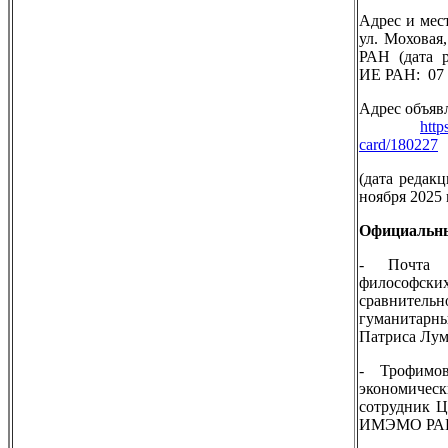
Адрес и мес
ул. Моховая,
РАН (дата р
ИЕ РАН: 07 н
Адрес объяв
http
card/180227
(дата редак
ноября 2025 г
Официальны
- Почта 
философск
сравнител
гуманитарн
Патриса Лу
- Трофимо
экономиче
сотрудник Ц
ИМЭМО РАН 