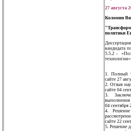
27 августа 2
Коломин Вя
"Трансфо
политики Е
Диссертаци
кандидата п
5.5.2 - «По
технологии»
1. Полный т
сайте 27 авг
2. Отзыв на
сайте 04 сен
3. Заключ
выполнения 
04 сентября 
4. Решение
рассмотрен
сайте 22 сен
5. Решение 