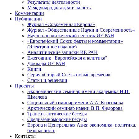
Результаты деятельности
Международная деятельность
Комментарии
Публикации
Журнал «Современная Европа»
Журнал «Общественные Науки и Современность»
Научно-аналитический вестник ИЕ РАН
«Европейский Союз: факты и комментарии»
(Электронное издание)
Аналитические записки ИЕ РАН
Ежегодник "Европейская аналитика"
Доклады ИЕ РАН
Книги
Серия «Старый Свет - новые времена»
Статьи и рецензии
Проекты
Экономический семинар имени академика Н.П.
Шмелева
Социальный семинар имени А.А. Красикова
Арктический семинар имени В.П. Федорова
Трансатлантические беседы
Средиземноморские беседы
Европа и Центральная Азия: экономика, политика,
безопасность
Контакты