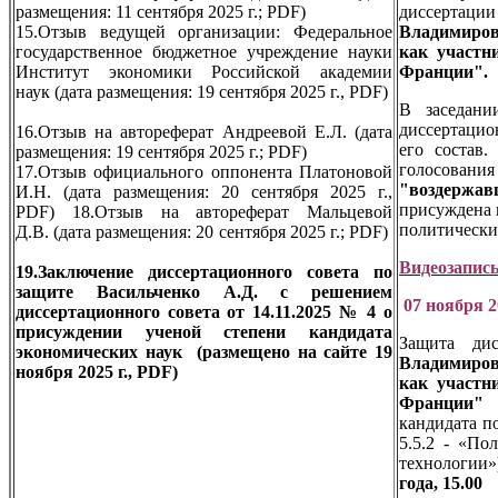
размещения: 11 сентября 2025 г.; PDF)
диссерт
15.Отзыв ведущей организации: Федеральное
Владимиро
государственное бюджетное учреждение науки
как участн
Институт экономики Российской академии
Франции".
наук (дата размещения: 19 сентября 2025 г., PDF)
В заседани
диссертацио
16.Отзыв на автореферат Андреевой Е.Л. (дата
его состав.
размещения: 19 сентября 2025 г.; PDF)
голосовани
17.Отзыв официального оппонента Платоновой
"воздержав
И.Н. (дата размещения: 20 сентября 2025 г.,
присуждена 
PDF)
18.Отзыв на автореферат Мальцевой
политически
Д.В. (дата размещения: 20 сентября 2025 г.; PDF)
Видеозапис
19.Заключение диссертационного совета по
защите Васильченко А.Д. с решением
07 ноября 2
диссертационного совета от 14.11.2025 № 4 о
присуждении ученой степени кандидата
Защита ди
экономических наук
(размещено на сайте 19
Владимиро
ноября 2025 г., PDF)
как участн
Франции"
н
кандидата п
5.5.2 - «По
технологии»
года, 15.00