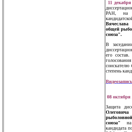
11 декабря
диссертаци
РАН, на 
кандидат
Вячеслава
общей рыбо
союза".
В заседани
диссертацио
его состав.
голосовани
соискателю 
степень кан
Видеозапись
08 октября 
Защита ди
Олегович
рыболовн
союза"
на 
кандидата п