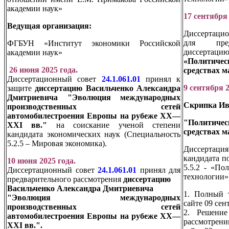
академии наук»
17 сентября 
Ведущая организация:
Диссертаци
для предв
ФГБУН «Институт экономики Российской
диссертац
академии наук»
«Политичес
26 июня 2025 года.
средствах 
Диссертационный совет
24.1.061.01
принял к
9 сентября 2
защите
диссертацию Васильченко Александра
Дмитриевича "Эволюция международных
Скрипка Ив
производственных сетей
автомобилестроения Европы на рубеже XX—
"Политичес
XXI вв."
на соискание ученой степени
средствах 
кандидата экономических наук (Специальность
5.2.5 – Мировая экономика).
Диссертаци
кандидата п
10 июня 2025 года.
5.5.2 - «По
Диссертационный совет
24.1.061.01
принял для
технологии»
предварительного рассмотрения
диссертацию
Васильченко Александра Дмитриевича
1. Полный т
"Эволюция международных
сайте 09 сен
производственных сетей
2. Решение
автомобилестроения Европы на рубеже XX—
рассмотрен
XXI вв.".