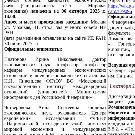
ученой степени кандидата экономических
Адрес объяв
наук (Специальность 5.2.5 – Мировая
https://vak.gi
экономика) назначена на
06 октября 2025 г.,
card/179096
14.00
.
Официальны
Адрес и место проведения заседания:
Москва
- Федорченк
ул. Моховая, 11, стр.3, зал ученого совета ИЕ
доцент кафе
РАН
факультет
(дата размещения объявления на сайте ИЕ РАН:
Ломоносова
30 июня 2025 г.).
- Григорь
Официальные оппоненты:
к.полит.н.
исследован
Платонова Ирина Николаевна, доктор
экономических наук, профессор, профессор
Ведущая ор
кафедры международных экономических
Кафедра ср
отношений и внешнеэкономических связей им.
им. Патрис
Н.Н. Ливенцева ФГАОУ ВО «Московский
1 октября 2
государственный институт международных
отношений (университет) Министерства
Диссертаци
иностранных дел Российской Федерации»
защите
ди
Романови
Четверикова Анна Сергеевна кандидат
Норвегии в
экономических наук, руководитель Центра
информаци
европейских исследований ФГБНУ
кандидата п
«Национальный исследовательский институт
5.5.2. - «П
мировой экономики и международных
технологии»
отношений имени Е.М. Примакова Российской