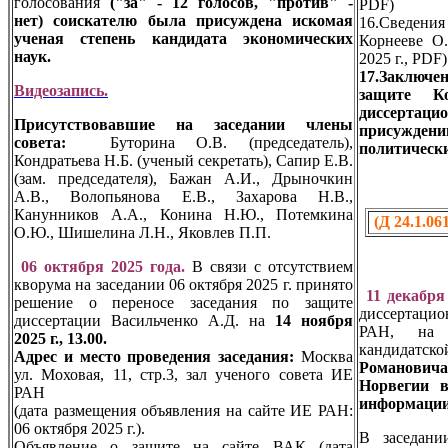
голосования
("за" - 12 голосов, "против" -
PDF)
нет)
соискателю была присуждена искомая
16.Сведен
ученая степень кандидата экономических
Корнееве О.
наук.
2025 г., PDF
17.Заключен
Видеозапись.
защите К
диссертацио
Присутствовавшие на заседании члены
присужден
совета:
Буторина О.В. (председатель),
политическ
Кондратьева Н.Б. (ученый секретать), Сапир Е.В.
(зам. председателя), Бажан А.И., Дрыночкин
А.В., Волопьянова Е.В., Захарова Н.В.,
Канунников А.А., Конина Н.Ю., Потемкина
(Д 24.1.061
О.Ю., Шишелина Л.Н., Яковлев П.П.
06 октября 2025 года.
В связи с отсутствием
кворума на заседании 06 октября 2025 г. принято
11 декабря
решение о переносе заседания по защите
диссертаци
диссертации Васильченко А.Д. на
14 ноября
РАН, на 
2025 г., 13.00.
кандидатск
Адрес и место проведения заседания:
Москва
Романови
ул. Моховая, 11, стр.3, зал ученого совета ИЕ
Норвегии в
РАН
информации
(дата размещения объявления на сайте ИЕ РАН:
06 октября 2025 г.).
В заседани
Объявление о защите на сайте ВАК (дата