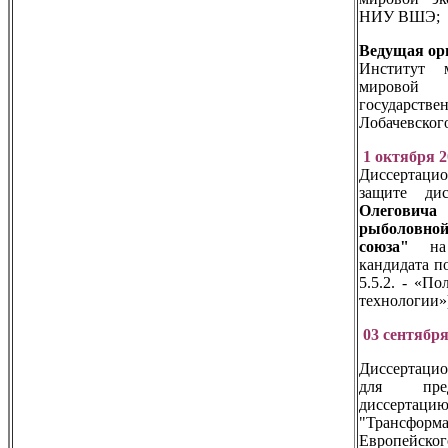
НИУ ВШЭ;
Ведущая ор
Институт 
мировой 
государств
Лобачевског
1 октября 
Диссертаци
защите ди
Олегович
рыболовн
союза"
на 
кандидата п
5.5.2. - «П
технологии»
03 сентября
Диссертаци
для предв
диссертацию
"Трансформа
Европейског