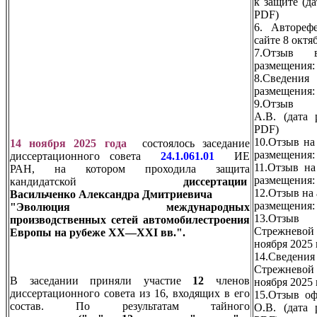
к защите (да
PDF)
6. Автореф
сайте 8 октя
7.Отзыв в
размещения: 
8.Сведения
размещения: 
9.Отзыв 
А.В. (дата 
PDF)
​​​​​​​10.Отз
14 ноября 2025 года
состоялось заседание
размещения: 
диссертационного совета
24.1.061.01
ИЕ
11.Отзыв на
РАН, на котором проходила защита
размещения: 
кандидатской
диссертации
12.Отзыв на
Васильченко
Александра Дмитриевича
размещения: 
"
Эволюция международных
13.Отзыв
производственных сетей автомобилестроения
Стрежнево
Европы на рубеже XX—XXI вв.
"
.
ноября 2025 
14.Сведен
Стрежнево
В заседании приняли участие
12
членов
ноября 2025 
диссертационного совета из 16, входящих в его
15.Отзыв оф
состав. По результатам тайного
О.В. (дата 