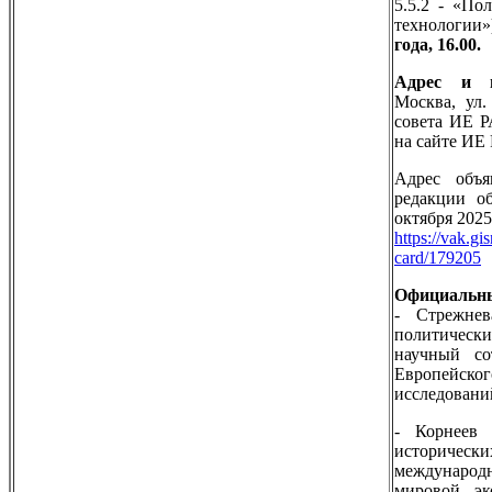
5.5.2 - «По
технологии»
года, 16.00.
Адрес и м
Москва, ул.
совета ИЕ Р
на сайте ИЕ 
Адрес объ
редакции о
октября 2025 
https://vak.gi
card/179205
Официальны
- Стрежне
политическ
научный со
Европейско
исследован
- Корнеев 
историческ
междунаро
мировой э