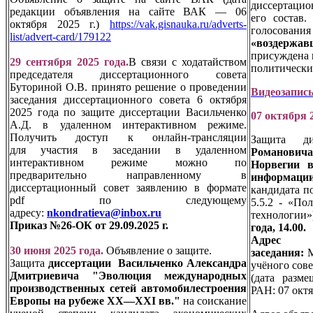
диссертацио
редакции объявления на сайте ВАК — 06
его состав.
октября 2025 г.)
https://vak.gisnauka.ru/adverts-
голосовани
list/advert-card/179122
«воздержав
присуждена 
29 сентября 2025 года.
В связи с ходатайством
политически
председателя диссертационного совета
Буториной О.В. принято решение о проведении
Видеозапись
заседания диссертационного совета 6 октября
2025 года по защите диссертации Васильченко
07 октября 
А.Д. в удаленном интерактивном режиме.
Получить доступ к онлайн-трансляции
Защита д
для участия в заседании в удаленном
Романови
интерактивном режиме можно по
Норвегии в
предварительно направленному в
информаци
диссертационный совет заявлению в формате
кандидата п
pdf по следующему
5.5.2 - «По
адресу:
nkondratieva@inbox.ru
технологии»
Приказ №26-ОК от 29.09.2025 г.
года, 14.00.
Адрес 
30 июня 2025 года.
Объявление о защите.
заседания:
М
Защита
диссертации
Васильченко Александра
учёного сов
Дмитриевича "Эволюция международных
(дата разм
производственных сетей автомобилестроения
РАН: 07 октяб
Европы на рубеже XX—XXI вв."
на соискание