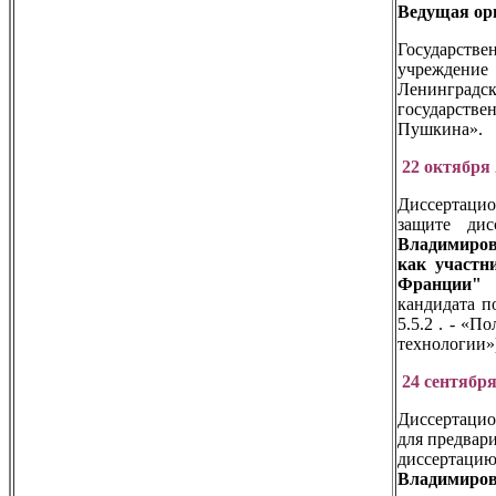
Ведущая ор
Государстве
учрежден
Ленинград
государств
Пушкина».
22 октября 
Диссертаци
защите ди
Владимиро
как участн
Франции
кандидата п
5.5.2 . - «П
технологии»
24 сентября
Диссертаци
для предвар
диссертаци
Владимиров