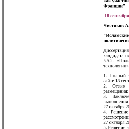
как участни
Франции"
18 сентября
Чистяков А
"Исламски
политическ
Диссертаци
кандидата п
5.5.2. «Пол
технологии»
1. Полный т
сайте 18 сен
2. Отзыв 
размещения: 
3. Заключ
выполнения 
27 октября 2
4. Решение
рассмотрени
27 октября 2
5. Решение 