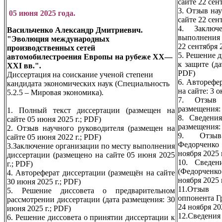
сайте 22 сен
3. Отзыв на
05 июня 2025 года.
сайте 22 сен
4. Заключ
Васильченко Александр Дмитриевич.
выполнения 
"Эволюция международных
22 сентября 
производственных сетей
5. Решение 
автомобилестроения Европы на рубеже XX—
к защите (да
XXI вв.".
PDF)
Диссертация на соискание ученой степени
6. Авторефе
кандидата экономических наук (Специальность
на сайте: 3 
5.2.5 – Мировая экономика).
7. Отзыв 
размещения: 
1. Полный текст диссертации (размещен на
8. Сведени
сайте 05 июня 2025 г.; PDF)
размещения: 
2. Отзыв научного руководителя (размещен на
9. Отзыв
сайте 05 июня 2022 г.; PDF)
Федорченк
3.Заключение организации по месту выполнения
ноября 2025 
диссертации (размещено на сайте 05 июня 2025
10. Сведен
г.; PDF)
(Федорченк
4. Автореферат диссертации (размещён на сайте
ноября 2025 
30 июня 2025 г.; PDF)
11.От
5. Решение диссовета о предварительном
оппонента Г
рассмотрении диссертации (дата размещения: 30
24 ноября 20
июня 2025 г.; PDF)
12.Сведен
6. Решение диссовета о принятии диссертации к