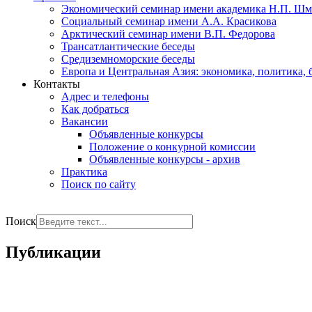
Экономический семинар имени академика Н.П. Шм
Социальный семинар имени А.А. Красикова
Арктический семинар имени В.П. Федорова
Трансатлантические беседы
Средиземноморские беседы
Европа и Центральная Азия: экономика, политика, 
Контакты
Адрес и телефоны
Как добраться
Вакансии
Объявленные конкурсы
Положение о конкурной комиссии
Объявленные конкурсы - архив
Практика
Поиск по сайту
РУС
ENG
Поиск
Публикации