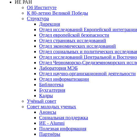
ИЕ РАН
Об Институте
К 80-летию Великой Победы
Структура
Дирекция
Отдел исследований Европейской интеграци
Отдел европейской безопасности
Отдел страновых исследований
Отдел экономических исследований
Отдел социальных и политических исследова
Отдел исследований Центральной и Восточн
Отдел Черноморско-Средиземноморских иссл
Лаборатория МЭБ
Отдел научно-организационной деятельности
Отдел информатизации
Библиотека
Бухгалтерия
Кадры
Учёный совет
Совет молодых ученых
Анонсы
Социальная поддержка
ИЕ - Alumni
Полезная информация
Партнёры