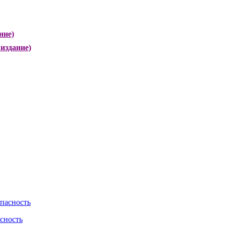
ние)
издание)
асность