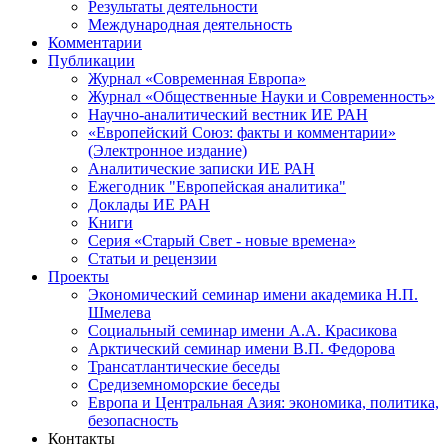
Результаты деятельности
Международная деятельность
Комментарии
Публикации
Журнал «Современная Европа»
Журнал «Общественные Науки и Современность»
Научно-аналитический вестник ИЕ РАН
«Европейский Союз: факты и комментарии»
(Электронное издание)
Аналитические записки ИЕ РАН
Ежегодник "Европейская аналитика"
Доклады ИЕ РАН
Книги
Серия «Старый Свет - новые времена»
Статьи и рецензии
Проекты
Экономический семинар имени академика Н.П.
Шмелева
Социальный семинар имени А.А. Красикова
Арктический семинар имени В.П. Федорова
Трансатлантические беседы
Средиземноморские беседы
Европа и Центральная Азия: экономика, политика,
безопасность
Контакты