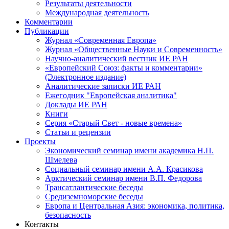
Результаты деятельности
Международная деятельность
Комментарии
Публикации
Журнал «Современная Европа»
Журнал «Общественные Науки и Современность»
Научно-аналитический вестник ИЕ РАН
«Европейский Союз: факты и комментарии»
(Электронное издание)
Аналитические записки ИЕ РАН
Ежегодник "Европейская аналитика"
Доклады ИЕ РАН
Книги
Серия «Старый Свет - новые времена»
Статьи и рецензии
Проекты
Экономический семинар имени академика Н.П.
Шмелева
Социальный семинар имени А.А. Красикова
Арктический семинар имени В.П. Федорова
Трансатлантические беседы
Средиземноморские беседы
Европа и Центральная Азия: экономика, политика,
безопасность
Контакты