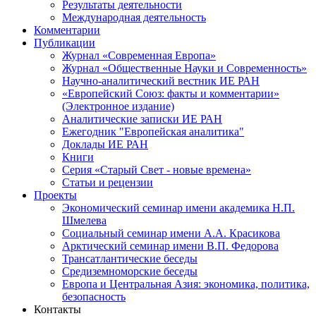
Результаты деятельности
Международная деятельность
Комментарии
Публикации
Журнал «Современная Европа»
Журнал «Общественные Науки и Современность»
Научно-аналитический вестник ИЕ РАН
«Европейский Союз: факты и комментарии»
(Электронное издание)
Аналитические записки ИЕ РАН
Ежегодник "Европейская аналитика"
Доклады ИЕ РАН
Книги
Серия «Старый Свет - новые времена»
Статьи и рецензии
Проекты
Экономический семинар имени академика Н.П.
Шмелева
Социальный семинар имени А.А. Красикова
Арктический семинар имени В.П. Федорова
Трансатлантические беседы
Средиземноморские беседы
Европа и Центральная Азия: экономика, политика,
безопасность
Контакты