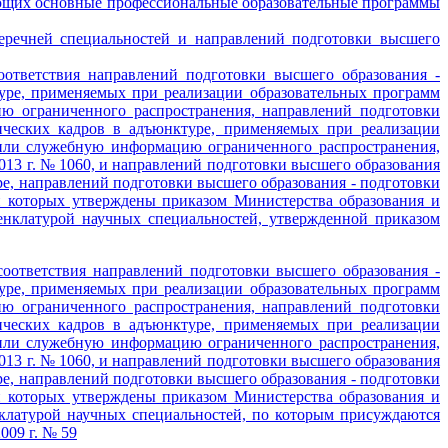
ающих основные профессиональные образовательные программы
еречней специальностей и направлений подготовки высшего
ответствия направлений подготовки высшего образования -
уре, применяемых при реализации образовательных программ
ю ограниченного распространения, направлений подготовки
ических кадров в адъюнктуре, применяемых при реализации
 или служебную информацию ограниченного распространения,
013 г. № 1060, и направлений подготовки высшего образования
е, направлений подготовки высшего образования - подготовки
и которых утверждены приказом Министерства образования и
енклатурой научных специальностей, утвержденной приказом
соответствия направлений подготовки высшего образования -
уре, применяемых при реализации образовательных программ
ю ограниченного распространения, направлений подготовки
ических кадров в адъюнктуре, применяемых при реализации
 или служебную информацию ограниченного распространения,
013 г. № 1060, и направлений подготовки высшего образования
е, направлений подготовки высшего образования - подготовки
и которых утверждены приказом Министерства образования и
нклатурой научных специальностей, по которым присуждаются
009 г. № 59