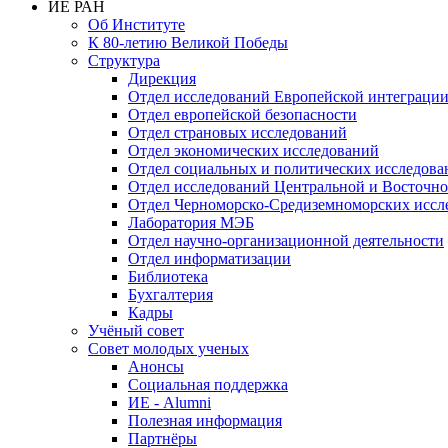
ИЕ РАН
Об Институте
К 80-летию Великой Победы
Структура
Дирекция
Отдел исследований Европейской интеграци
Отдел европейской безопасности
Отдел страновых исследований
Отдел экономических исследований
Отдел социальных и политических исследова
Отдел исследований Центральной и Восточн
Отдел Черноморско-Средиземноморских иссл
Лаборатория МЭБ
Отдел научно-организационной деятельности
Отдел информатизации
Библиотека
Бухгалтерия
Кадры
Учёный совет
Совет молодых ученых
Анонсы
Социальная поддержка
ИЕ - Alumni
Полезная информация
Партнёры