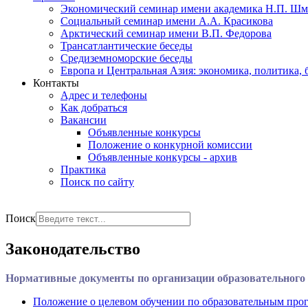
Экономический семинар имени академика Н.П. Шм
Социальный семинар имени А.А. Красикова
Арктический семинар имени В.П. Федорова
Трансатлантические беседы
Средиземноморские беседы
Европа и Центральная Азия: экономика, политика, 
Контакты
Адрес и телефоны
Как добраться
Вакансии
Объявленные конкурсы
Положение о конкурной комиссии
Объявленные конкурсы - архив
Практика
Поиск по сайту
РУС
ENG
Поиск
Законодательство
Нормативные документы по организации образовательного 
Положение о целевом обучении по образовательным прог