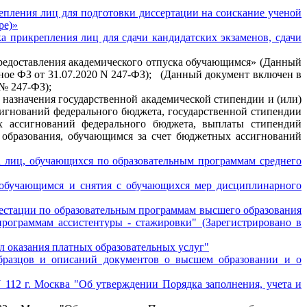
епления лиц для подготовки диссертации на соискание ученой
ре)»
 прикрепления лиц для сдачи кандидатских экзаменов, сдачи
предоставления академического отпуска обучающимся» (Данный
ное ФЗ от 31.07.2020 N 247-ФЗ);
(Данный документ включен в
 № 247-ФЗ);
назначения государственной академической стипендии и (или)
сигнований федерального бюджета, государственной стипендии
х ассигнований федерального бюджета, выплаты стипендий
 образования, обучающимся за счет бюджетных ассигнований
а лиц, обучающихся по образовательным программам среднего
 обучающимся и снятия с обучающихся мер дисциплинарного
тестации по образовательным программам высшего образования
программам ассистентуры - стажировки" (Зарегистрировано в
л оказания платных образовательных услуг"
бразцов и описаний документов о высшем образовании и о
 112 г. Москва "Об утверждении Порядка заполнения, учета и