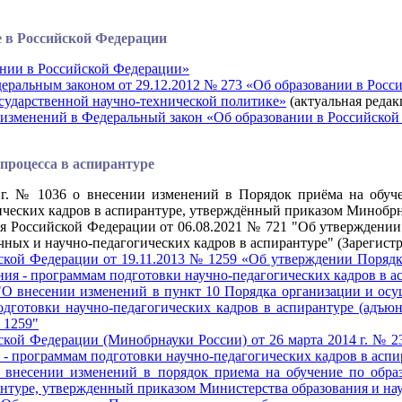
е в Российской Федерации
ании в Российской Федерации»
еральным законом от 29.12.2012 № 273 «Об образовании в Рос
осударственной научно-технической политике»
(актуальная редак
 изменений в Федеральный закон «Об образовании в Российской
процесса в аспирантуре
 г. № 1036 о внесении изменений в Порядок приёма на обуче
ческих кадров в аспирантуре, утверждённый приказом Минобрнау
я Российской Федерации от 06.08.2021 № 721 "Об утверждении
чных и научно-педагогических кадров в аспирантуре" (Зарегист
ской Федерации от 19.11.2013 № 1259 «Об утверждении Порядк
ия - программам подготовки научно-педагогических кадров в а
"О внесении изменений в пункт 10 Порядка организации и осу
дготовки научно-педагогических кадров в аспирантуре (адъюн
 1259"
кой Федерации (Минобрнауки России) от 26 марта 2014 г. № 2
- программам подготовки научно-педагогических кадров в аспи
 внесении изменений в порядок приема на обучение по обра
нтуре, утвержденный приказом Министерства образования и нау