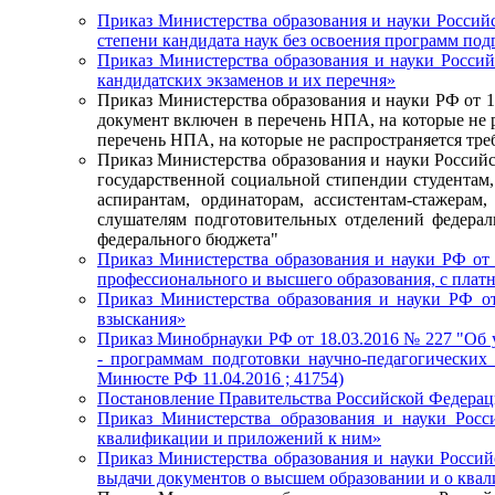
Приказ Министерства образования и науки Российс
степени кандидата наук без освоения программ под
Приказ Министерства образования и науки Россий
кандидатских экзаменов и их перечня»
Приказ Министерства образования и науки РФ от 
документ включен в перечень НПА, на которые не р
перечень НПА, на которые не распространяется треб
Приказ Министерства образования и науки Российс
государственной социальной стипендии студентам
аспирантам, ординаторам, ассистентам-стажера
слушателям подготовительных отделений федерал
федерального бюджета"
Приказ Министерства образования и науки РФ от 
профессионального и высшего образования, с платн
Приказ Министерства образования и науки РФ о
взыскания»
Приказ Минобрнауки РФ от 18.03.2016 № 227 "Об 
- программам подготовки научно-педагогических 
Минюсте РФ 11.04.2016 ; 41754)
Постановление Правительства Российской Федерации
Приказ Министерства образования и науки Рос
квалификации и приложений к ним»
Приказ Министерства образования и науки Российс
выдачи документов о высшем образовании и о квал