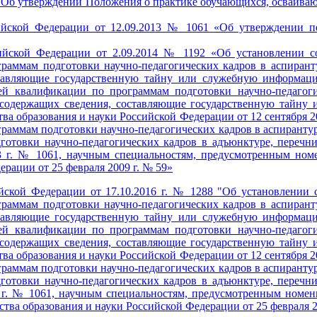
 "Об утверждении Положения о практике обучающихся, осваив
ийской Федерации от 12.09.2013 № 1061 «Об утверждении п
ийской Федерации от 2.09.2014 № 1192 «Об установлении со
раммам подготовки научно-педагогических кадров в аспирант
ставляющие государственную тайну или служебную информаци
ей квалификации по программам подготовки научно-педагог
 содержащих сведения, составляющие государственную тайну
а образования и науки Российской Федерации от 12 сентября 2
раммам подготовки научно-педагогических кадров в аспирантур
отовки научно-педагогических кадров в адъюнктуре, перечн
3 г. № 1061, научным специальностям, предусмотренным ном
рации от 25 февраля 2009 г. № 59»
йской Федерации от 17.10.2016 г. № 1288 "Об установлении 
раммам подготовки научно-педагогических кадров в аспирант
ставляющие государственную тайну или служебную информаци
ей квалификации по программам подготовки научно-педагог
 содержащих сведения, составляющие государственную тайну
а образования и науки Российской Федерации от 12 сентября 2
раммам подготовки научно-педагогических кадров в аспирантур
отовки научно-педагогических кадров в адъюнктуре, перечн
3 г. № 1061, научным специальностям, предусмотренным номе
ва образования и науки Российской Федерации от 25 февраля 2