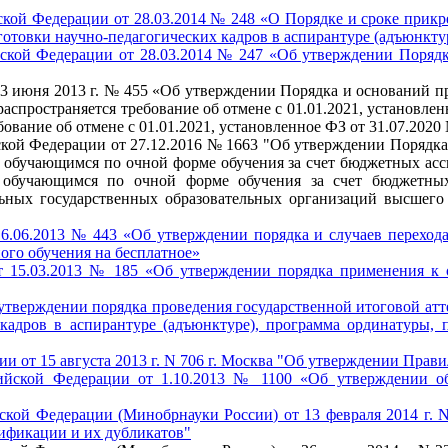
кой Федерации от 28.03.2014 № 248 «О Порядке и сроке прикр
готовки научно-педагогических кадров в аспирантуре (адъюнкту
ской Федерации от 28.03.2014 № 247 «Об утверждении Порядка
13 июня 2013 г. № 455 «Об утверждении Порядка и оснований 
аспространяется требование об отмене с 01.01.2021, установлен
ование об отмене с 01.01.2021, установленное ФЗ от 31.07.2020
кой Федерации от 27.12.2016 № 1663 "Об утверждении Порядка 
, обучающимся по очной форме обучения за счет бюджетных ас
м, обучающимся по очной форме обучения за счет бюджетны
ьных государственных образовательных организаций высшего
6.06.2013 № 443 «Об утверждении порядка и случаев переход
ого обучения на бесплатное»
т 15.03.2013 № 185 «Об утверждении порядка применения к
утверждении порядка проведения государственной итоговой ат
кадров в аспирантуре (адъюнктуре), программа ординатуры, 
 от 15 августа 2013 г. N 706 г. Москва "Об утверждении Прави
сийской Федерации от 1.10.2013 № 1100 «Об утверждении о
кой Федерации (Минобрнауки России) от 13 февраля 2014 г. N
ификации и их дубликатов"