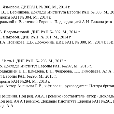
. Язьковой. ДИЕРАН, № 306, М., 2014 г.
. В.Л. Верникова. Доклады Института Европы РАН № 305, М., 201
вропы РАН № 304, М., 2014 г.
альной и Восточной Европы. Под редакцией А.И. Бажана (отв. р
В. Водопьяновой. ДИЕ РАН № 302, М., 2014 г.
. Язьковой. ДИЕ РАН, № 301, М., 2014 г.
Т.А. Новикова, Е.В. Дрожжина. ДИЕ РАН, № 300, М., 2014 г. IS
 Часть I. ДИЕ РАН, № 298, М., 2013 г.
. Доклады Институт Европы РАН №297, М., 2013 г.
редакцией Н.П. Шмелёва, В.П. Фёдорова, Т.Т. Тимофеева, Ал.А
ут Европы РАН №295, М., 2013 г.
вропы РАН №294, М., 2013 г.
». Автор Ананьева Е.В., к.филос.н., руководитель Центра брит
решения. Под ред. Ал.А. Громыко (составитель, автор). Докла
Под ред. Ал А Громыко. Доклады Института Европы РАН №291, М
ед. А.А.