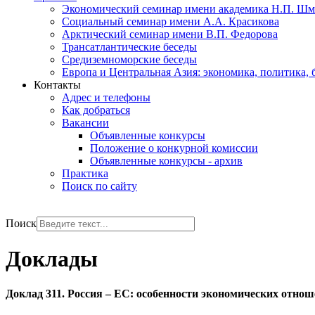
Экономический семинар имени академика Н.П. Шм
Социальный семинар имени А.А. Красикова
Арктический семинар имени В.П. Федорова
Трансатлантические беседы
Средиземноморские беседы
Европа и Центральная Азия: экономика, политика, 
Контакты
Адрес и телефоны
Как добраться
Вакансии
Объявленные конкурсы
Положение о конкурной комиссии
Объявленные конкурсы - архив
Практика
Поиск по сайту
РУС
ENG
Поиск
Доклады
Доклад 311. Россия – ЕС: особенности экономических отнош