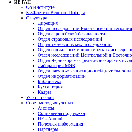
ИЕ РАН
Об Институте
К 80-летию Великой Победы
Структура
Дирекция
Отдел исследований Европейской интеграци
Отдел европейской безопасности
Отдел страновых исследований
Отдел экономических исследований
Отдел социальных и политических исследова
Отдел исследований Центральной и Восточн
Отдел Черноморско-Средиземноморских иссл
Лаборатория МЭБ
Отдел научно-организационной деятельности
Отдел информатизации
Библиотека
Бухгалтерия
Кадры
Учёный совет
Совет молодых ученых
Анонсы
Социальная поддержка
ИЕ - Alumni
Полезная информация
Партнёры