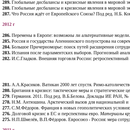
289.
Глобальные дисбалансы и кризисные явления в мировой эко
288.
Глобальные дисбалансы и кризисные явления в мировой эко
287.
Что Россия ждёт от Европейского Союза? Под ред. Н.Б. К
2012 г
286.
Перемены в Европе: возможны ли альтернативные модели. 
285.
Россия и государства Апеннинского полуострова на соврем
284.
Большое Причерноморье: поиск путей расширения сотруднич
283.
Испания после парламентских выборов. Прогнозный анализ.
282.
И.С.Гладков. Внешняя торговля России: ретроспективный а
281.
А.А.Красиков. Ватикан 2000 лет спустя. Римо-католичест
280.
Британия в кризисе: тактические меры и стратегические це
279
. Германия. 2011. Под ред. В.Б.Белова. Доклады ИЕ РАН, № 2
278.
Н.М. Антюшина. Арктический вызов для национальной и м
277.
С.М.Фёдоров. Франция в новых геополитических условиях 
276.
Долговой кризис в ЕС и перспективы евро.
Материалы круг
275.
Н.П.Шмелёв, В.П.Фёдоров. Евросоюз - Россия: мера сотруд
2011 г.