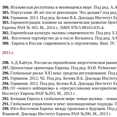
306.
Итальянская республика в меняющемся мире. Под ред. А.А
305.
Португалия: 40 лет после революции. Что дальше? под ред
304.
Германия. 2013. Под ред. Белова В.Б. Доклады Институт Е
303.
Евроинтеграция: влияние на экономическое развитие Центр
Европы РАН № 303, М., 2014 г., ISBN 978-5-98163-035-4.
302.
Европейская культура: вызовы современности. Под ред. Е.
301.
Восточное партнёрство до и после Вильнюса. Под ред. АА
300.
Европа и Россия: современность и перспективы. Вып. IV. 
2013 г.
298.
А.Д.Хайтун. Россия на европейском энергетическом рынке.
297.
Ценностные ориентиры Европы. Под ред. Ю.И. Рубинского
296.
Глобальные риски XXI века: пределы регулирования. Под 
295.
Германия. 2012. Ч2. Под ред. Белова В.Б. Доклады Инстит
294.
Германия. 2012. Под ред. Белова В.Б. Доклады Институт Е
293.
От «нового лейборизма» к «прогрессивному консерватизму
Институт Европы РАН №293, М., 2013 г.
292.
Большая Европа в глобальном мире: новые вызовы – новые 
291.
Глобальное управление в веке: инновационные подходы. 
290.
Юго-Восточная Европа: между прошлым и будущим. Под р
Язьковой. Доклады Институт Европы РАН №290, М., 2013 г.