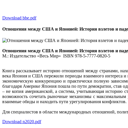
Download bbe.pdf
Отношения между США и Японией: История взлетов и паден
Отношения между США и Японией: История взлетов и паде
М.: Издательство «Весь Мир» ISBN 978-5-7777-0820-5
Книга рассказывает историю отношений между странами, нахо
века Япония и США пережили периоды взаимного интереса и н
экономическую конкуренцию и практически полную зависимос
благодаря Америке Япония пошла по пути демократии, став о
– не копия американской, а система, учитывающая историю с
возможность сочетать рыночные механизмы с максимальным у
взаимные обиды и находить пути урегулирования конфликтов.
Для специалистов в области международных отношений, полито
Download n2020.pdf