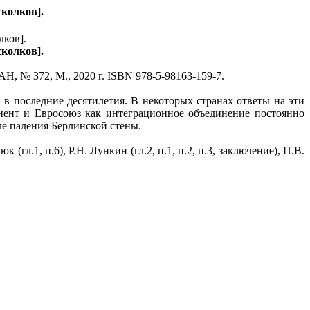
сколков].
сколков].
АН, № 372, М., 2020 г. ISBN 978-5-98163-159-7.
в последние десятилетия. В некоторых странах ответы на эти
нент и Евросоюз как интеграционное объединение постоянно
ле падения Берлинской стены.
(гл.1, п.6), Р.Н. Лункин (гл.2, п.1, п.2, п.3, заключение), П.В.