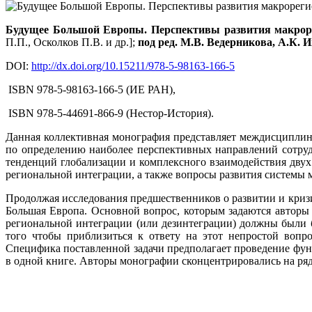
Будущее Большой Европы. Перспективы развития макрор
П.П., Осколков П.В. и др.];
под ред. М.В. Ведерникова, А.К. 
DOI:
http://dx.doi.org/10.15211/978-5-98163-166-5
ISBN 978-5-98163-166-5 (ИЕ РАН),
ISBN 978-5-44691-866-9 (Нестор-История).
Данная коллективная монография представляет междисциплин
по определению наиболее перспективных направлений сотрудн
тенденций глобализации и комплексного взаимодействия дв
региональной интеграции, а также вопросы развития систем
Продолжая исследования предшественников о развитии и кризи
Большая Европа. Основной вопрос, которым задаются авторы
региональной интеграции (или дезинтеграции) должны были 
того чтобы приблизиться к ответу на этот непростой вопр
Специфика поставленной задачи предполагает проведение фун
в одной книге. Авторы монографии сконцентрировались на ряд