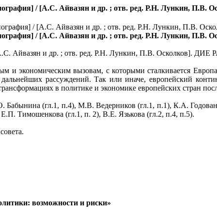
графия] / [А.С. Айвазян и др. ; отв. ред. Р.Н. Лункин, П.В. О
графия] / [А.С. Айвазян и др. ; отв. ред. Р.Н. Лункин, П.В. О
.С. Айвазян и др. ; отв. ред. Р.Н. Лункин, П.В. Осколков]. ДИЕ Р
м и экономическим вызовам, с которыми сталкивается Европа 
я дальнейших рассуждений. Так или иначе, европейский конти
 трансформациях в политике и экономике европейских стран пос
Бабынина (гл.1, п.4), М.В. Ведерников (гл.1, п.1), К.А. Годованюк 
 Е.П. Тимошенкова (гл.1, п. 2), В.Е. Язькова (гл.2, п.4, п.5).
совета.
олитики: возможности и риски»