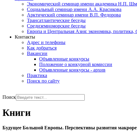
Экономический семинар имени академика Н.П. Шм
Социальный семинар имени А.А. Красикова
Арктический семинар имени В.П. Федорова
Трансатлантические беседы
Средиземноморские беседы
Европа и Центральная Азия: экономика, политика, 
Контакты
Адрес и телефоны
Как добраться
Вакансии
Объявленные конкурсы
Положение о конкурной комиссии
Объявленные конкурсы - архив
Практика
Поиск по сайту
РУС
ENG
Поиск
Книги
Будущее Большой Европы. Перспективы развития макроре