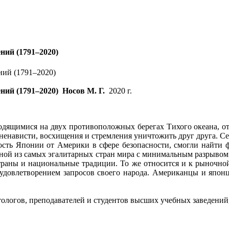
ий (1791–2020)
ний (1791–2020)
Носов М. Г.
2020 г.
дящимися на двух противоположных берегах Тихого океана, от и
енависти, восхищения и стремления уничтожить друг друга. С
ть Японии от Америки в сфере безопасности, смогли найти ф
дной из самых эгалитарных стран мира с минимальным разрывом 
траны и национальные традиции. То же относится и к рыночно
довлетворением запросов своего народа. Американцы и японц
логов, преподавателей и студентов высших учебных заведений,