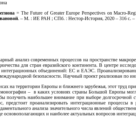
егиона
= The Future of Greater Europe Perspectives on Macro-Re
Ивановой
. – М. : ИЕ РАН ; СПб. : Нестор-История, 2020 – 316 с. –
арный анализ современных процессов на пространстве макроре
ичества для стран евразийского континента. В центре исследов
ух интеграционных объединений: ЕС и ЕАЭС. Проанализированы
ы международной безопасности. Научный проект реализован п
сах на территории Европы и ближнего зарубежья, этот труд при
 монографии – в каких условиях страны Большой Европы могл
бы получить наибольшее внимание при выборе долгосрочной с
ос, предстоит проанализировать интеграционные процессы в
даментального анализа значительного числа явлений общественн
е основополагающих и наиболее актуальных вопросов интеграци