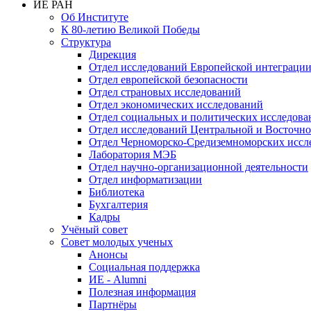
ИЕ РАН
Об Институте
К 80-летию Великой Победы
Структура
Дирекция
Отдел исследований Европейской интеграци
Отдел европейской безопасности
Отдел страновых исследований
Отдел экономических исследований
Отдел социальных и политических исследова
Отдел исследований Центральной и Восточн
Отдел Черноморско-Средиземноморских иссл
Лаборатория МЭБ
Отдел научно-организационной деятельности
Отдел информатизации
Библиотека
Бухгалтерия
Кадры
Учёный совет
Совет молодых ученых
Анонсы
Социальная поддержка
ИЕ - Alumni
Полезная информация
Партнёры