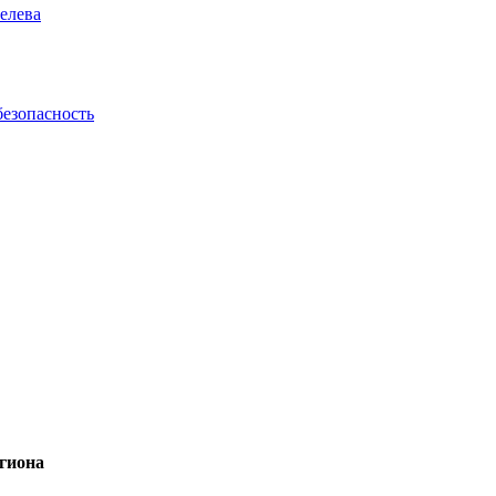
елева
безопасность
гиона