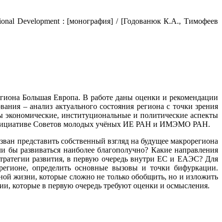
gional Development : [монография] / [Годованюк К.А., Тимофеев
гиона Большая Европа. В работе даны оценки и рекомендации
ания – анализ актуального состояния региона с точки зрения
 экономические, институциональные и политические аспекты
о инициативе Советов молодых учёных ИЕ РАН и ИМЭМО РАН.
зван представить собственный взгляд на будущее макрорегиона
и бы развиваться наиболее благополучно? Какие направления
тратегии развития, в первую очередь внутри ЕС и ЕАЭС? Для
 регионе, определить основные вызовы и точки бифуркации.
ой жизни, которые сложно не только обобщить, но и изложить
и, которые в первую очередь требуют оценки и осмысления.