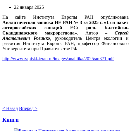
22 января 2025
На сайте Института Европы РАН опубликована
Аналитическая записка ИЕ РАН № 3 за 2025 г. «15-й пакет
антироссийских санкций ЕС: роль Балтийско-
Скандинавского макрорегиона»
. Автор –
Сергей
Анатольевич Рогинко
,
руководитель Центра экологии и
развития Института Европы РАН, профессор Финансового
Университета при Правительстве РФ.
http://www.zapiski-ieran.ru/images/analitika/2025/an371.pdf
< Назад
Вперед >
Книги