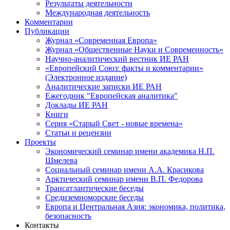
Результаты деятельности
Международная деятельность
Комментарии
Публикации
Журнал «Современная Европа»
Журнал «Общественные Науки и Современность»
Научно-аналитический вестник ИЕ РАН
«Европейский Союз: факты и комментарии»
(Электронное издание)
Аналитические записки ИЕ РАН
Ежегодник "Европейская аналитика"
Доклады ИЕ РАН
Книги
Серия «Старый Свет - новые времена»
Статьи и рецензии
Проекты
Экономический семинар имени академика Н.П.
Шмелева
Социальный семинар имени А.А. Красикова
Арктический семинар имени В.П. Федорова
Трансатлантические беседы
Средиземноморские беседы
Европа и Центральная Азия: экономика, политика,
безопасность
Контакты