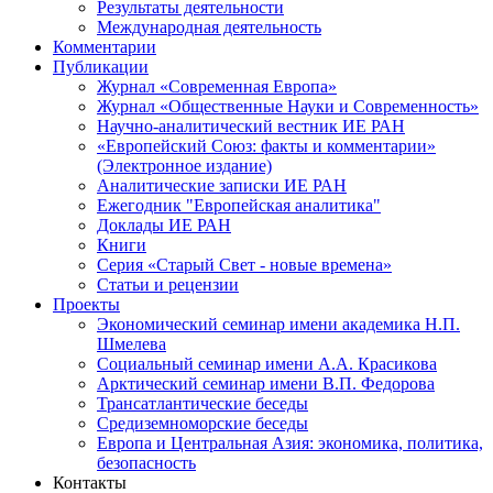
Результаты деятельности
Международная деятельность
Комментарии
Публикации
Журнал «Современная Европа»
Журнал «Общественные Науки и Современность»
Научно-аналитический вестник ИЕ РАН
«Европейский Союз: факты и комментарии»
(Электронное издание)
Аналитические записки ИЕ РАН
Ежегодник "Европейская аналитика"
Доклады ИЕ РАН
Книги
Серия «Старый Свет - новые времена»
Статьи и рецензии
Проекты
Экономический семинар имени академика Н.П.
Шмелева
Социальный семинар имени А.А. Красикова
Арктический семинар имени В.П. Федорова
Трансатлантические беседы
Средиземноморские беседы
Европа и Центральная Азия: экономика, политика,
безопасность
Контакты