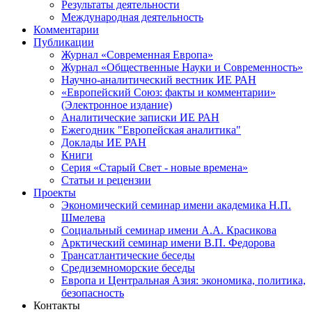
Результаты деятельности
Международная деятельность
Комментарии
Публикации
Журнал «Современная Европа»
Журнал «Общественные Науки и Современность»
Научно-аналитический вестник ИЕ РАН
«Европейский Союз: факты и комментарии»
(Электронное издание)
Аналитические записки ИЕ РАН
Ежегодник "Европейская аналитика"
Доклады ИЕ РАН
Книги
Серия «Старый Свет - новые времена»
Статьи и рецензии
Проекты
Экономический семинар имени академика Н.П.
Шмелева
Социальный семинар имени А.А. Красикова
Арктический семинар имени В.П. Федорова
Трансатлантические беседы
Средиземноморские беседы
Европа и Центральная Азия: экономика, политика,
безопасность
Контакты