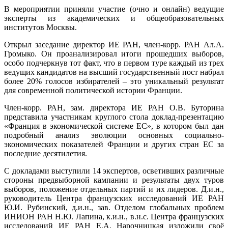
В мероприятии приняли участие (очно и онлайн) ведущие
эксперты из академических и общеобразовательных
институтов Москвы.
Открыл заседание директор ИЕ РАН, член-корр. РАН Ал.А.
Громыко. Он проанализировал итоги прошедших выборов,
особо подчеркнув тот факт, что в первом туре каждый из трех
ведущих кандидатов на высший государственный пост набрал
более 20% голосов избирателей – это уникальный результат
для современной политической истории Франции.
Член-корр. РАН, зам. директора ИЕ РАН О.В. Буторина
представила участникам круглого стола доклад-презентацию
«Франция в экономической системе ЕС», в котором был дан
подробный анализ эволюции основных социально-
экономических показателей Франции и других стран ЕС за
последние десятилетия.
С докладами выступили 14 экспертов, осветивших различные
стороны предвыборной кампании и результаты двух туров
выборов, положение отдельных партий и их лидеров. Д.и.н.,
руководитель Центра французских исследований ИЕ РАН
Ю.И. Рубинский, д.и.н., зав. Отделом глобальных проблем
ИНИОН РАН Н.Ю. Лапина, к.и.н., в.н.с. Центра французских
исследований ИЕ РАН Е.А. Нарочницкая изложили своё