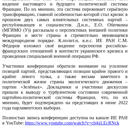
видение настоящего и будущего политической системы
Франции. По их мнению, эта система переживает серьёзную
трансформацию, главной особенностью которой стал кризис в
прошлом двух самых влиятельных системных партий –
республиканцев и социалистов. Д.и.н., Е.О. Обичкина
(МГИМО (У)) рассказала о перспективах внешней политики
Франции и месте страны в стремительно меняющемся
международном порядке. К.полит.н, в.н.с. ИЕ РАН С.М.
Фёдоров изложил своё видение перспектив российско-
французских отношений в контексте украинского кризиса и
проведения специальной военной операции РФ.
Участники конференции обратили внимание на усиление
позиций партий, представляющих позиции крайне правого и
крайне левого толка, а также весьма заметного в
политической жизни страны экологического движения –
партии «Зелёных». Докладчики и участники дискуссии
пришли к выводу о турбулентном состоянии современной
партийно-политической системы Франции, что, по их
мнению, будет подтверждено на предстоящих в июне 2022
года парламентских выборах.
Полностью запись конференции доступна на канале ИЕ РАН
в YouTube:
https://www.youtube.com/watch?v=cb4xLEcRNck