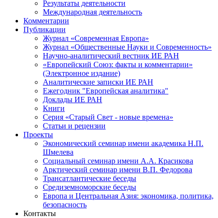
Результаты деятельности
Международная деятельность
Комментарии
Публикации
Журнал «Современная Европа»
Журнал «Общественные Науки и Современность»
Научно-аналитический вестник ИЕ РАН
«Европейский Союз: факты и комментарии»
(Электронное издание)
Аналитические записки ИЕ РАН
Ежегодник "Европейская аналитика"
Доклады ИЕ РАН
Книги
Серия «Старый Свет - новые времена»
Статьи и рецензии
Проекты
Экономический семинар имени академика Н.П.
Шмелева
Социальный семинар имени А.А. Красикова
Арктический семинар имени В.П. Федорова
Трансатлантические беседы
Средиземноморские беседы
Европа и Центральная Азия: экономика, политика,
безопасность
Контакты