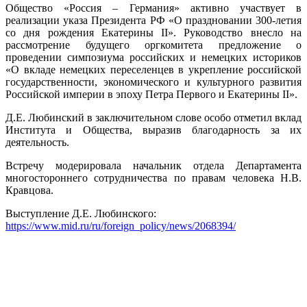
Общество «Россия – Германия» активно участвует в
реализации указа Президента РФ «О праздновании 300-летия
со дня рождения Екатерины II». Руководство внесло на
рассмотрение будущего оргкомитета предложение о
проведении симпозиума российских и немецких историков
«О вкладе немецких переселенцев в укрепление российской
государственности, экономического и культурного развития
Российской империи в эпоху Петра Первого и Екатерины II».
Д.Е. Любинский в заключительном слове особо отметил вклад
Института и Общества, выразив благодарность за их
деятельность.
Встречу модерировала начальник отдела Департамента
многостороннего сотрудничества по правам человека Н.В.
Кравцова.
Выступление Д.Е. Любинского:
https://www.mid.ru/ru/foreign_policy/news/2068394/