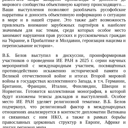
мирового сообщества объективную картину происходящего…
Ваши выступления позволяют разоблачать русофобские
нарративы и доносить объективную информацию о ситуации
в мире и в нашей стране. Это также даёт возможность
привлекать внимание зарубежных партнёров к наиболее
значимым для нас темам, среди которых особое место
занимают нарушения прав русских и русскоязычных граждан
на Украине, в Прибалтике и Молдавии, героизация нацизма и
переписывание истории».
В.Б. Белов выступил в дискуссии, проинформировав
участников о проведении ИЕ РАН в 2025 г. серии научных
мероприятий с международным участием, посвящённых
противодействию искажению исторической памяти о
Великой отечественной войне и итогах Второй мировой
войны в государствах коллективного Запада, в т.ч. Германии,
Британии, Франции, Италии, Финляндии, Швеции и
Норвегии. Готовится коллективная монография, в которой
будут изложены тезисы докладов и выступлений. Особое
место ИЕ РАН уделяет религиозной тематике. В.Б. Белов
подчеркнул, что религиозный фактор в международных
отношениях анализируется в контексте дипломатии Ватикана
и связанных с ним НКО, а также в рамках борьбы
православных церковных структур в Европе, Африке и
других регионах мира.