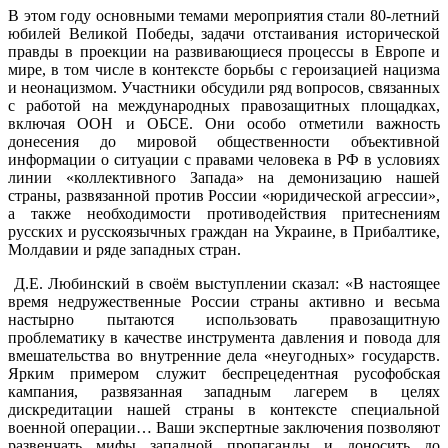
В этом году основными темами мероприятия стали 80-летний
юбилей Великой Победы, задачи отстаивания исторической
правды в проекции на развивающиеся процессы в Европе и
мире, в том числе в контексте борьбы с героизацией нацизма
и неонацизмом. Участники обсудили ряд вопросов, связанных
с работой на международных правозащитных площадках,
включая ООН и ОБСЕ. Они особо отметили важность
донесения до мировой общественности объективной
информации о ситуации с правами человека в РФ в условиях
линии «коллективного Запада» на демонизацию нашей
страны, развязанной против России «юридической агрессии»,
а также необходимости противодействия притеснениям
русских и русскоязычных граждан на Украине, в Прибалтике,
Молдавии и ряде западных стран.
Д.Е. Любинский в своём выступлении сказал: «В настоящее
время недружественные России страны активно и весьма
настырно пытаются использовать правозащитную
проблематику в качестве инструмента давления и повода для
вмешательства во внутренние дела «неугодных» государств.
Ярким примером служит беспрецедентная русофобская
кампания, развязанная западным лагерем в целях
дискредитации нашей страны в контексте специальной
военной операции… Ваши экспертные заключения позволяют
развенчать мифы западной пропаганды и доносить до