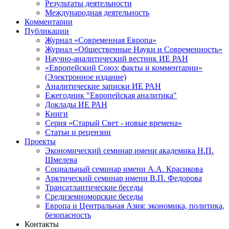
Результаты деятельности
Международная деятельность
Комментарии
Публикации
Журнал «Современная Европа»
Журнал «Общественные Науки и Современность»
Научно-аналитический вестник ИЕ РАН
«Европейский Союз: факты и комментарии»
(Электронное издание)
Аналитические записки ИЕ РАН
Ежегодник "Европейская аналитика"
Доклады ИЕ РАН
Книги
Серия «Старый Свет - новые времена»
Статьи и рецензии
Проекты
Экономический семинар имени академика Н.П.
Шмелева
Социальный семинар имени А.А. Красикова
Арктический семинар имени В.П. Федорова
Трансатлантические беседы
Средиземноморские беседы
Европа и Центральная Азия: экономика, политика,
безопасность
Контакты