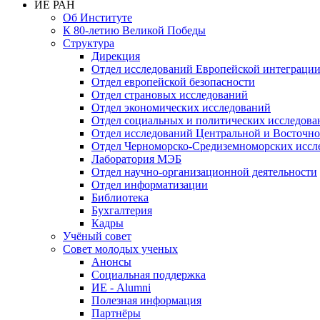
ИЕ РАН
Об Институте
К 80-летию Великой Победы
Структура
Дирекция
Отдел исследований Европейской интеграци
Отдел европейской безопасности
Отдел страновых исследований
Отдел экономических исследований
Отдел социальных и политических исследова
Отдел исследований Центральной и Восточн
Отдел Черноморско-Средиземноморских иссл
Лаборатория МЭБ
Отдел научно-организационной деятельности
Отдел информатизации
Библиотека
Бухгалтерия
Кадры
Учёный совет
Совет молодых ученых
Анонсы
Социальная поддержка
ИЕ - Alumni
Полезная информация
Партнёры