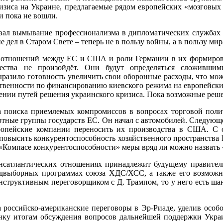
изиса на Украине, предлагаемые рядом европейских «мозговых 
и пока не вошли.
вал вымывание профессионализма в дипломатических службах 
 дел в Старом Свете – теперь не в пользу войны, а в пользу мир
 отношений между ЕС и США и роли Германии в их формирова
ничества не произойдёт. Они будут определяться сложивш
выразило готовность увеличить свои оборонные расходы, что мо
ственности по финансированию киевского режима на европейск
ении путей решения украинского кризиса. Пока возможные реше
ача поиска приемлемых компромиссов в вопросах торговой поли
тные группы государств ЕС. Он начал с автомобилей. Следующе
ропейские компании переносить их производства в США. С о
овысить конкурентоспособность хозяйственного пространства Е
 «Компасе конкурентоспособности» меры вряд ли можно назвать
нсатлантических отношениях принадлежит будущему правительс
едвыборных программах союза ХДС/ХСС, а также его возможн
онструктивным переговорщиком с Д. Трампом, то у него есть ша
 российско-американские переговоры в Эр-Риаде, уделив осо
ценку итогам обсуждения вопросов дальнейшей поддержки Укр