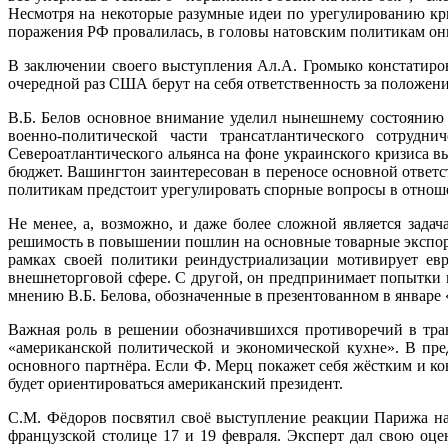
Несмотря на некоторые разумные идеи по урегулированию кр
поражения РФ провалилась, в головы натовским политикам он
В заключении своего выступления Ал.А. Громыко констатиро
очередной раз США берут на себя ответственность за положение
В.Б. Белов основное внимание уделил нынешнему состоянию
военно-политической части трансатлантического сотруд
Североатлантического альянса на фоне украинского кризиса 
бюджет. Вашингтон заинтересован в переносе основной ответ
политикам предстоит урегулировать спорные вопросы в отнош
Не менее, а, возможно, и даже более сложной является зад
решимость в повышении пошлин на основные товарные экспор
рамках своей политики реиндустриализации мотивирует ев
внешнеторговой сфере. С другой, он предпринимает попытки п
мнению В.Б. Белова, обозначенные в презентованном в январе
Важная роль в решении обозначившихся противоречий в тра
«американской политической и экономической кухне». В пр
основного партнёра. Если Ф. Мерц покажет себя жёстким и к
будет ориентироваться американский президент.
С.М. Фёдоров посвятил своё выступление реакции Парижа на
французской столице 17 и 19 февраля. Эксперт дал свою о