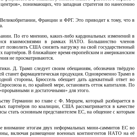
центров», понимающих, что западная стратегия по нанесению
Великобритании, Франции и ФРГ. Это приводит к тому, что в
а.
нии. По его мнению, каких-либо кардинальных изменений в
имися взаимосвязями в рамках НАТО. Большинство членов
жет позволить США снизить нагрузку на свой государственный
их партнёров. В ближайшее время европейским и американским
ния не просматриваются.
тики. Д. Трамп следует своим обещаниям, обозначив твёрдую
й станет фармацевтическая продукция. Одновременно Трамп в
дной стороны, Брюссель обещает дать адекватный ответ во
вросоюза и, по крайней мере, остановить отток капиталов. По
 «прорывными и достаточными» для этого.
тву Германии во главе с Ф. Мерцем, который разбирается в
ых партнёров по коалиции, США рассматривается в качестве
нсы стать основным представителем ЕС, на общение с которым
бое внимание итогам двух неформальных мини-саммитов ЕС во
аины, включая размещение военных контингентов НАТО на её