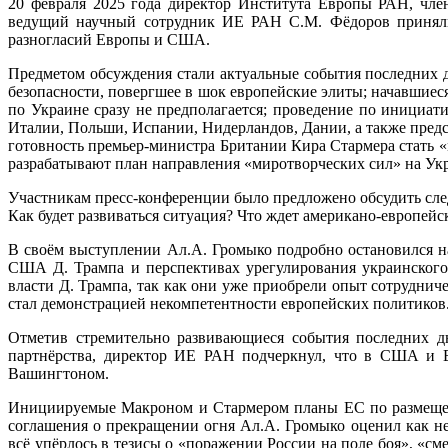
20 февраля 2025 года директор Института Европы РАН, чле
ведущий научный сотрудник ИЕ РАН С.М. Фёдоров приняли 
разногласий Европы и США.
Предметом обсуждения стали актуальные события последних 
безопасности, повергшее в шок европейские элиты; начавшие
по Украине сразу не предполагается; проведение по инициа
Италии, Польши, Испании, Нидерландов, Дании, а также пред
готовность премьер-министра Британии Кира Стармера стать 
разрабатывают план направления «миротворческих сил» на Укра
Участникам пресс-конференции было предложено обсудить сл
Как будет развиваться ситуация? Что ждет американо-европей
В своём выступлении Ал.А. Громыко подробно остановился н
США Д. Трампа и перспективах урегулирования украинского
власти Д. Трампа, так как они уже приобрели опыт сотрудниче
стал демонстрацией некомпетентности европейских политиков
Отметив стремительно развивающиеся события последних дн
партнёрства, директор ИЕ РАН подчеркнул, что в США и Е
Вашингтоном.
Инициируемые Макроном и Стармером планы ЕС по размещени
соглашения о прекращении огня Ал.А. Громыко оценил как не
всё упёрлось в тезисы о «поражении России на поле боя», «см