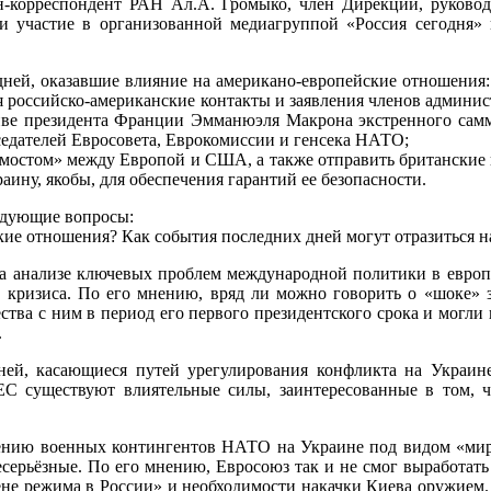
н-корреспондент РАН Ал.А. Громыко, член Дирекции, руково
участие в организованной медиагруппой «Россия сегодня» 
дней, оказавшие влияние на американо-европейские отношени
ся российско-американские контакты и заявления членов админи
тиве президента Франции Эмманюэля Макрона экстренного самми
седателей Евросовета, Еврокомиссии и генсека НАТО;
«мостом» между Европой и США, а также отправить британские в
ину, якобы, для обеспечения гарантий ее безопасности.
едующие вопросы:
ские отношения? Как события последних дней могут отразиться н
а анализе ключевых проблем международной политики в европе
 кризиса. По его мнению, вряд ли можно говорить о «шоке» 
ства с ним в период его первого президентского срока и могли 
.
ей, касающиеся путей урегулирования конфликта на Украине
С существуют влиятельные силы, заинтересованные в том, 
ю военных контингентов НАТО на Украине под видом «миротв
серьёзные. По его мнению, Евросоюз так и не смог выработать
ене режима в России» и необходимости накачки Киева оружием. 