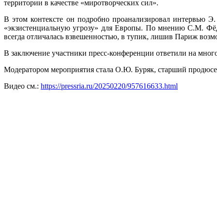
территории в качестве «миротворческих сил».
В этом контексте он подробно проанализировал интервью Э
«экзистенциальную угрозу» для Европы. По мнению С.М. Фёд
всегда отличалась взвешенностью, в тупик, лишив Париж воз
В заключение участники пресс-конференции ответили на мног
Модератором мероприятия стала О.Ю. Буряк, старший продюс
Видео см.:
https://pressria.ru/20250220/957616633.html