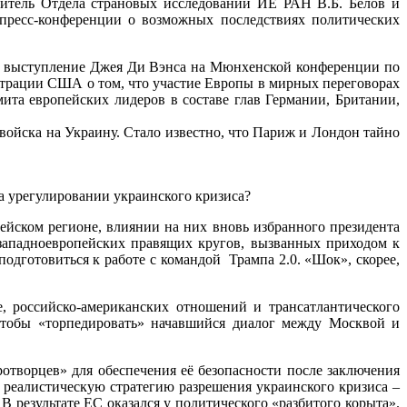
дитель Отдела страновых исследований ИЕ РАН В.Б. Белов и
пресс-конференции о возможных последствиях политических
я: выступление Джея Ди Вэнса на Мюнхенской конференции по
страции США о том, что участие Европы в мирных переговорах
та европейских лидеров в составе глав Германии, Британии,
ойска на Украину. Стало известно, что Париж и Лондон тайно
а урегулировании украинского кризиса?
йском регионе, влиянии на них вновь избранного президента
западноевропейских правящих кругов, вызванных приходом к
подготовиться к работе с командой Трампа 2.0. «Шок», скорее,
, российско-американских отношений и трансатлантического
чтобы «торпедировать» начавшийся диалог между Москвой и
орцев» для обеспечения её безопасности после заключения
 реалистическую стратегию разрешения украинского кризиса –
В результате ЕС оказался у политического «разбитого корыта».