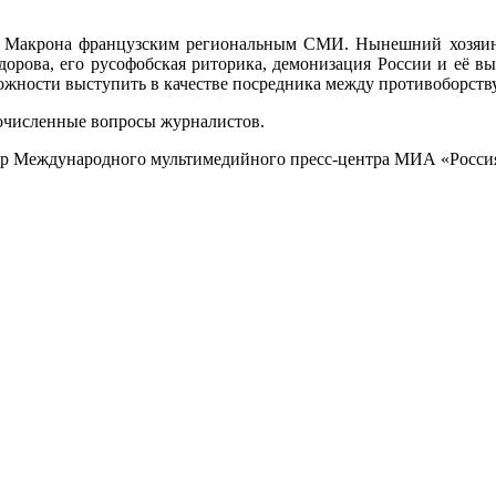
. Макрона французским региональным СМИ. Нынешний хозяин Ел
орова, его русофобская риторика, демонизация России и её вы
можности выступить в качестве посредника между противоборст
очисленные вопросы журналистов.
ер Международного мультимедийного пресс-центра МИА «Россия