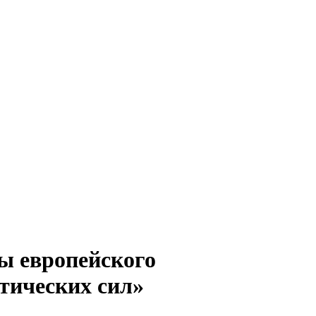
ы европейского
тических сил»