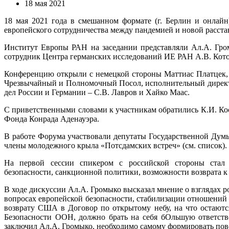
18 мая 2021
18 мая 2021 года в смешанном формате (г. Берлин и онлай
европейского сотрудничества между пандемией и новой расста
Институт Европы РАН на заседании представляли Ал.А. Гро
сотрудник Центра германских исследований ИЕ РАН А.В. Кото
Конференцию открыли с немецкой стороны Маттиас Платцек, п
Чрезвычайный и Полномочный Посол, исполнительный директ
дел России и Германии – С.В. Лавров и Хайко Маас.
С приветственными словами к участникам обратились К.И. Ко
Фондa Конрада Аденауэра.
В работе Форума участвовали депутаты Государственной Думы
члены молодежного крыла «Потсдамских встреч» (см. список).
На первой сессии спикером с российской стороны ста
безопасности, санкционной политики, возможности возврата к
​В ходе дискуссии Ал.А. Громыко высказал мнение о взглядах
вопросах европейской безопасности, стабилизации отношений
возврату США в Договор по открытому небу, на что остаютс
Безопасности ООН, должно брать на себя бОльшую ответстве
заключил Ал.А. Громыко, необходимо самому формировать повест