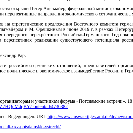
осам открыли Петер Альтмайер, федеральный министр экономики
ли перспективные направления экономического сотрудничества 
в на стратегические предложения Восточного комитета герман
ьтмайером и М. Орешкиным в июне 2019 г. в рамках Петербур
я очередного перекрёстного Российско-Германского Года эко
а перспективах реализации существующего потенциала россий
ександр Рар.
сти российско-германских отношений, представителей органов
ое политическое и экономическое взаимодействие России и Герм
рганизаторам и участникам форума «Потсдамские встречи», 18 
r/MCZ7HQuMdqBY/content/id/4736382
damer Begegnungen. URL:
https://www.auswaertiges-amt.de/de/newsr
proshli-xxv-potsdamskie-vstrechi/