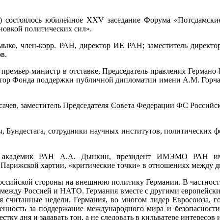
н) состоялось юбилейное XXV заседание Форума «Потсдамски
новкой политических сил».
мыко, член-корр. РАН, директор ИЕ РАН; заместитель директо
в.
ремьер-министр в отставке, Председатель правления Германо-Р
ор Фонда поддержки публичной дипломатии имени А.М. Горча
сачев, заместитель Председателя Совета Федерации ФС Российск
, Бундестага, сотрудники научных институтов, политических 
л академик РАН А.А. Дынкин, президент ИМЭМО РАН им
 Парижской хартии, «критические точки» в отношениях между д
 российской стороны на внешнюю политику Германии. В частност
 между Россией и НАТО. Германия вместе с другими европейск
я считанные недели. Германия, во многом лидер Евросоюза, го
нность за поддержание международного мира и безопасности,
ку дня и задавать тон, а не следовать в кильватере интересов 