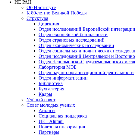
ИЕ РАН
Об Институте
К 80-летию Великой Победы
Структура
Дирекция
Отдел исследований Европейской интеграци
Отдел европейской безопасности
Отдел страновых исследований
Отдел экономических исследований
Отдел социальных и политических исследова
Отдел исследований Центральной и Восточн
Отдел Черноморско-Средиземноморских иссл
Лаборатория МЭБ
Отдел научно-организационной деятельности
Отдел информатизации
Библиотека
Бухгалтерия
Кадры
Учёный совет
Совет молодых ученых
Анонсы
Социальная поддержка
ИЕ - Alumni
Полезная информация
Партнёры