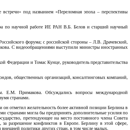
е встречи» под названием «Переломная эпоха – перспективы
ра по научной работе ИЕ РАН В.Б. Белов и старший научный
оссийского форума; с российской стороны – Л.В. Драчевский,
кова. С видеообращениями выступили министры иностранных
ой Федерации и Томас Кунце, руководитель представительства
фондов, общественных организаций, консалтинговых компаний,
. Е.М. Примакова. Обсуждались вопросы международной
вумя странами.
и он отметил желательность более активной позиции Берлина в
ими странами могла бы предпринять дополнительные усилия по
сударство, претендующее на место постоянного члена Совета
 за разрешение конфликтов в Европе. Берлину в этой сфере,
и внешней политики других стран, в том числе малых.