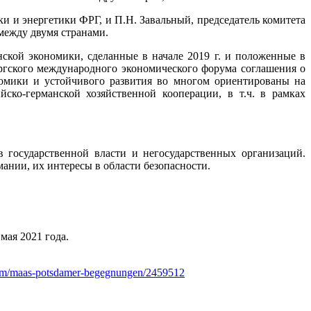
 и энергетики ФРГ, и П.Н. Завальный, председатель комитета
между двумя странами.
ской экономики, сделанные в начале 2019 г. и положенные в
гского международного экономического форума соглашения о
номики и устойчивого развития во многом ориентированы на
ско-германской хозяйственной кооперации, в т.ч. в рамках
 государственной власти и негосударственных организаций.
ании, их интересы в области безопасности.
мая 2021 года.
oom/maas-potsdamer-begegnungen/2459512