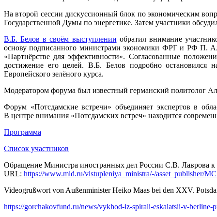
На второй сессии дискуссионный блок по экономическим вопр
Государственной Думы по энергетике. Затем участники обсуди
В.Б. Белов в своём выступлении
обратил внимание участнико
основу подписанного министрами экономики ФРГ и РФ П. Ал
«Партнёрстве для эффективности». Согласованные положени
достижение его целей. В.Б. Белов подробно остановился н
Европейского зелёного курса.
Модератором форума был известный германский политолог Ал
Форум «Потсдамские встречи» объединяет экспертов в обла
В центре внимания «Потсдамских встреч» находится современн
Программа
Список участников
Обращение Министра иностранных дел России С.В. Лаврова к о
URL:
https://www.mid.ru/vistupleniya_ministra/-/asset_publishe
Videogrußwort von Außenminister Heiko Maas bei den XXV. Pots
https://gorchakovfund.ru/news/vykhod-iz-spirali-eskalatsii-v-berline-