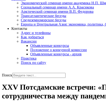
Экономический семинар имени академика Н.П. Шм
Социальный семинар имени А.А. Красикова
Арктический семинар имени В.П. Федорова
Трансатлантические беседы
Средиземноморские беседы
Европа и Центральная Азия: экономика, политика, 
Контакты
Адрес и телефоны
Как добраться
Вакансии
Объявленные конкурсы
Положение о конкурной комиссии
Объявленные конкурсы - архив
Практика
Поиск по сайту
РУС
ENG
Поиск
XXV Потсдамские встречи: «П
сотрудничества между пандем