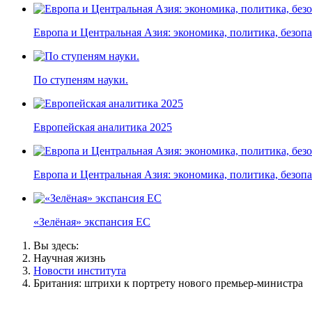
Европа и Центральная Азия: экономика, политика, безоп
По ступеням науки.
Европейская аналитика 2025
Европа и Центральная Азия: экономика, политика, безоп
«Зелёная» экспансия ЕС
Вы здесь:
Научная жизнь
Новости института
Британия: штрихи к портрету нового премьер-министра