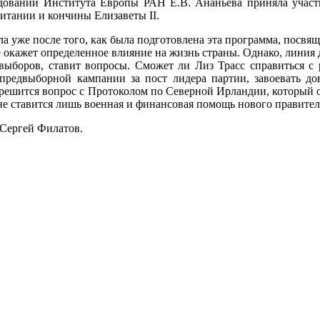
ледований Института Европы РАН Е.В. Ананьева приняла учас
итании и кончины Елизаветы II.
а уже после того, как была подготовлена эта программа, посвя
не окажет определенное влияние на жизнь страны. Однако, линия 
 выборов, ставит вопросы. Сможет ли Лиз Трасс справиться с
редвыборной кампании за пост лидера партии, завоевать дове
к решится вопрос с Протоколом по Северной Ирландии, который
е ставится лишь военная и финансовая помощь нового правител
 Сергей Филатов.