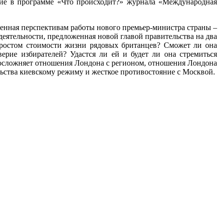
тие в программе «Что происходит?» журнала «Международная
щенная перспективам работы нового премьер-министра страны –
деятельности, предложенная новой главой правительства на два
 ростом стоимости жизни рядовых британцев? Сможет ли она
рие избирателей? Удастся ли ей и будет ли она стремиться
 осложняет отношения Лондона с регионом, отношения Лондона
ьства киевскому режиму и жесткое противостояние с Москвой.