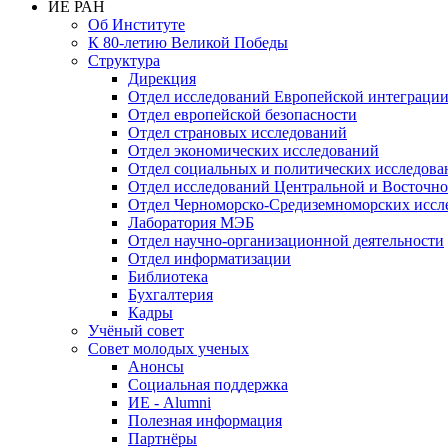
ИЕ РАН
Об Институте
К 80-летию Великой Победы
Структура
Дирекция
Отдел исследований Европейской интеграци
Отдел европейской безопасности
Отдел страновых исследований
Отдел экономических исследований
Отдел социальных и политических исследова
Отдел исследований Центральной и Восточн
Отдел Черноморско-Средиземноморских иссл
Лаборатория МЭБ
Отдел научно-организационной деятельности
Отдел информатизации
Библиотека
Бухгалтерия
Кадры
Учёный совет
Совет молодых ученых
Анонсы
Социальная поддержка
ИЕ - Alumni
Полезная информация
Партнёры