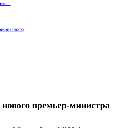
елева
безопасность
 нового премьер-министра