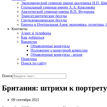
Экономический семинар имени академика Н.П. Шм
Социальный семинар имени А.А. Красикова
Арктический семинар имени В.П. Федорова
Трансатлантические беседы
Средиземноморские беседы
Европа и Центральная Азия: экономика, политика, 
Контакты
Адрес и телефоны
Как добраться
Вакансии
Объявленные конкурсы
Положение о конкурной комиссии
Объявленные конкурсы - архив
Практика
Поиск по сайту
РУС
ENG
Поиск
Британия: штрихи к портрету
09 сентября 2022