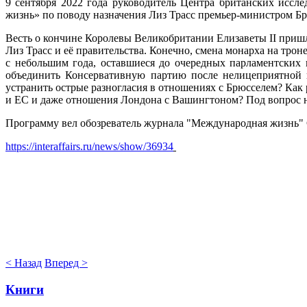
9 сентября 2022 года руководитель Центра британских исс
жизнь» по поводу назначения Лиз Трасс премьер-министром Бр
Весть о кончине Королевы Великобритании Елизаветы II пришл
Лиз Трасс и её правительства. Конечно, смена монарха на тро
с небольшим года, оставшиеся до очередных парламентских
объединить Консервативную партию после нелицеприятной п
устранить острые разногласия в отношениях с Брюсселем? Ка
и ЕС и даже отношения Лондона с Вашингтоном? Под вопрос н
Программу вел обозреватель журнала "Международная жизнь"
https://interaffairs.ru/news/show/36934
< Назад
Вперед >
Книги