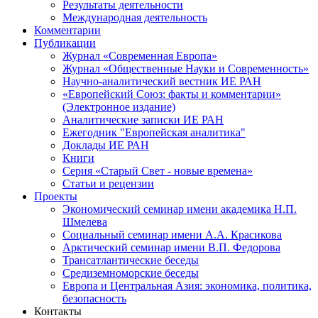
Результаты деятельности
Международная деятельность
Комментарии
Публикации
Журнал «Современная Европа»
Журнал «Общественные Науки и Современность»
Научно-аналитический вестник ИЕ РАН
«Европейский Союз: факты и комментарии»
(Электронное издание)
Аналитические записки ИЕ РАН
Ежегодник "Европейская аналитика"
Доклады ИЕ РАН
Книги
Серия «Старый Свет - новые времена»
Статьи и рецензии
Проекты
Экономический семинар имени академика Н.П.
Шмелева
Социальный семинар имени А.А. Красикова
Арктический семинар имени В.П. Федорова
Трансатлантические беседы
Средиземноморские беседы
Европа и Центральная Азия: экономика, политика,
безопасность
Контакты