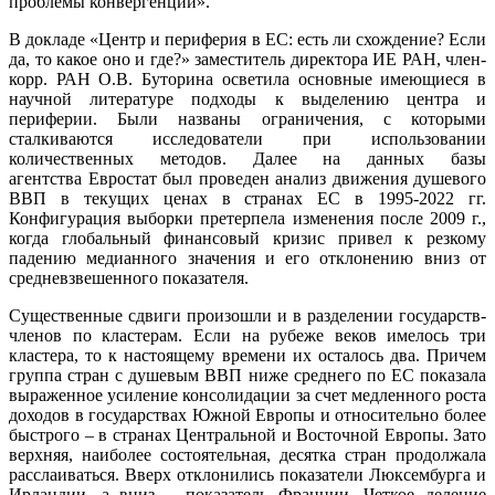
проблемы конвергенции».
В докладе «Центр и периферия в ЕС: есть ли схождение? Если
да, то какое оно и где?» заместитель директора ИЕ РАН, член-
корр. РАН О.В. Буторина осветила основные имеющиеся в
научной литературе подходы к выделению центра и
периферии. Были названы ограничения, с которыми
сталкиваются исследователи при использовании
количественных методов. Далее на данных базы
агентства Евростат был проведен анализ движения душевого
ВВП в текущих ценах в странах ЕС в 1995-2022 гг.
Конфигурация выборки претерпела изменения после 2009 г.,
когда глобальный финансовый кризис привел к резкому
падению медианного значения и его отклонению вниз от
средневзвешенного показателя.
Существенные сдвиги произошли и в разделении государств-
членов по кластерам. Если на рубеже веков имелось три
кластера, то к настоящему времени их осталось два. Причем
группа стран с душевым ВВП ниже среднего по ЕС показала
выраженное усиление консолидации за счет медленного роста
доходов в государствах Южной Европы и относительно более
быстрого – в странах Центральной и Восточной Европы. Зато
верхняя, наиболее состоятельная, десятка стран продолжала
расслаиваться. Вверх отклонились показатели Люксембурга и
Ирландии, а вниз – показатель Франции. Четкое деление