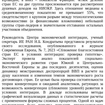
стран ЕС на две группы прослеживается при рассмотрении
душевых доходов на НИОКР. Здесь отношение медианы к
средневзвешенному показателю не превышает 55%, что
свидетельствует о крупном разрыве между технологическими
возможностями (и финансовыми вложениями) небольшой
группы стран-лидеров и значительном отставании остальных
участников объединения.
Руководитель Центра экономической интеграции, ученый
секретарь ИЕ РАН Н.Б. Кондратьева представила результаты
своего исследования, опубликованного в журнале
Современная Европа, № 7, 2023 «Сближение благосостояния
стран ЕС в условиях интеграции: проверка гипотезы».
Эксперт провела анализ показателей социально-
экономического развития стран Южной и Центрально-
Восточной Европы за два последних десятилетия, оценив
динамику межстрановых диспропорций ВВП в расчете на
душу населения и изменения темпов экономического роста
догоняющих стран. Ее целью была проверка состоятельности
теории конвергенции и ожиданий аналитиков, ратующих за
возможность конвергенции (сближении уровней) развития в
условиях интеграции. В докладе использованы методы
графической визуализация данных и статистические расчеты
с применением формулы сложных процентов. Одной из задач
исследования была попытка повысить предсказательную