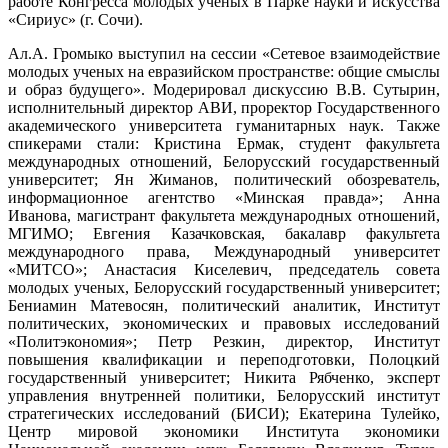
работе Конгресса молодых учёных в Парке науки и искусства
«Сириус» (г. Сочи).
Ал.А. Громыко выступил на сессии «Сетевое взаимодействие
молодых ученых на евразийском пространстве: общие смыслы
и образ будущего». Модерировал дискуссию В.В. Сутырин,
исполнительный директор АВИ, проректор Государственного
академического университета гуманитарных наук. Также
спикерами стали: Кристина Ермак, студент факультета
международных отношений, Белорусский государственный
университет; Ян Жиманов, политический обозреватель,
информационное агентство «Минская правда»; Анна
Иванова, магистрант факультета международных отношений,
МГИМО; Евгения Казачковская, бакалавр факультета
международного права, Международный университет
«МИТСО»; Анастасия Киселевич, председатель совета
молодых ученых, Белорусский государственный университет;
Бениамин Матевосян, политический аналитик, Институт
политических, экономических и правовых исследований
«Политэкономия»; Петр Резкин, директор, Институт
повышения квалификации и переподготовки, Полоцкий
государственный университет; Никита Рябченко, эксперт
управления внутренней политики, Белорусский институт
стратегических исследований (БИСИ); Екатерина Тулейко,
Центр мировой экономики Института экономики