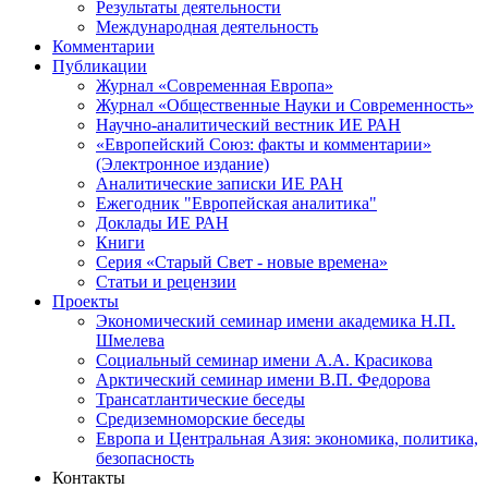
Результаты деятельности
Международная деятельность
Комментарии
Публикации
Журнал «Современная Европа»
Журнал «Общественные Науки и Современность»
Научно-аналитический вестник ИЕ РАН
«Европейский Союз: факты и комментарии»
(Электронное издание)
Аналитические записки ИЕ РАН
Ежегодник "Европейская аналитика"
Доклады ИЕ РАН
Книги
Серия «Старый Свет - новые времена»
Статьи и рецензии
Проекты
Экономический семинар имени академика Н.П.
Шмелева
Социальный семинар имени А.А. Красикова
Арктический семинар имени В.П. Федорова
Трансатлантические беседы
Средиземноморские беседы
Европа и Центральная Азия: экономика, политика,
безопасность
Контакты