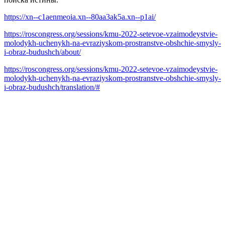
https://xn--c1aenmeoia.xn--80aa3ak5a.xn--p1ai/
https://roscongress.org/sessions/kmu-2022-setevoe-vzaimodeystvie-
molodykh-uchenykh-na-evraziyskom-prostranstve-obshchie-smysly-
i-obraz-budushch/about/
https://roscongress.org/sessions/kmu-2022-setevoe-vzaimodeystvie-
molodykh-uchenykh-na-evraziyskom-prostranstve-obshchie-smysly-
i-obraz-budushch/translation/#