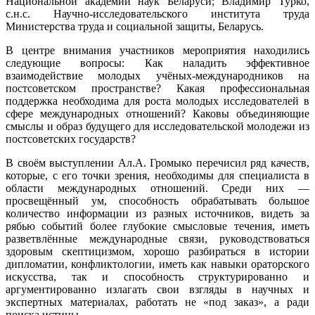
Национальной академии наук Беларуси; Владимир Турко,
с.н.с. Научно-исследовательского института труда
Министерства труда и социальной защиты, Беларусь.
В центре внимания участников мероприятия находились
следующие вопросы: Как наладить эффективное
взаимодействие молодых учёных-международников на
постсоветском пространстве? Какая профессиональная
поддержка необходима для роста молодых исследователей в
сфере международных отношений? Каковы объединяющие
смыслы и образ будущего для исследовательской молодежи из
постсоветских государств?
В своём выступлении Ал.А. Громыко перечисил ряд качеств,
которые, с его точки зрения, необходимы для специалиста в
области международных отношений. Среди них —
просвещённый ум, способность обрабатывать большое
количество информации из разных источников, видеть за
рябью событий более глубокие смысловые течения, иметь
разветвлённые международные связи, руководствоваться
здоровым скептицизмом, хорошо разбираться в истории
дипломатии, конфликтологии, иметь как навыки ораторского
искусства, так и способность структурированно и
аргументированно излагать свои взгляды в научных и
экспертных материалах, работать не «под заказ», а ради
поиска истины.