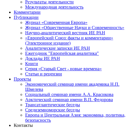
Результаты деятельности
Международная деятельность
Комментарии
Публикации
Журнал «Современная Европа»
Журнал «Общественные Науки и Современность»
Научно-аналитический вестник ИЕ РАН
«Европейский Союз: факты и комментарии»
(Электронное издание)
Аналитические записки ИЕ РАН
Ежегодник "Европейская аналитика"
Доклады ИЕ РАН
Книги
Серия «Старый Свет - новые времена»
Статьи и рецензии
Проекты
Экономический семинар имени академика Н.П.
Шмелева
Социальный семинар имени А.А. Красикова
Арктический семинар имени В.П. Федорова
Трансатлантические беседы
Средиземноморские беседы
Европа и Центральная Азия: экономика, политика,
безопасность
Контакты