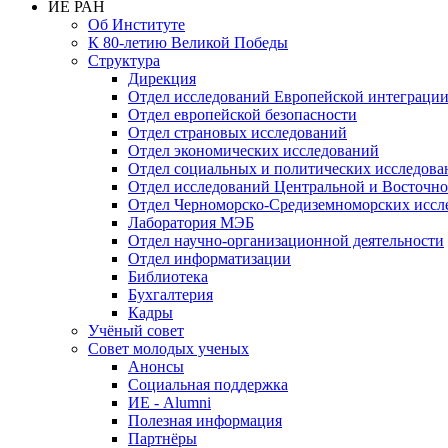
ИЕ РАН
Об Институте
К 80-летию Великой Победы
Структура
Дирекция
Отдел исследований Европейской интеграци
Отдел европейской безопасности
Отдел страновых исследований
Отдел экономических исследований
Отдел социальных и политических исследова
Отдел исследований Центральной и Восточн
Отдел Черноморско-Средиземноморских иссл
Лаборатория МЭБ
Отдел научно-организационной деятельности
Отдел информатизации
Библиотека
Бухгалтерия
Кадры
Учёный совет
Совет молодых ученых
Анонсы
Социальная поддержка
ИЕ - Alumni
Полезная информация
Партнёры