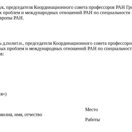
к, председателя Координационного совета профессоров РАН Гр
ых проблем и международных отношений РАН по специальности
Европы РАН.
ь д.полит.н., председателя Координационного совета профессо
ьных проблем и международных отношений РАН по специальнос
в:
я»)
Место
милия, имя, отчество
Работы