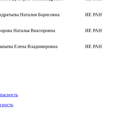
ндратьева Наталия Борисовна
ИЕ РАН
ворова Наталья Викторовна
ИЕ РАН
аньева Елена Владимировна
ИЕ РАН
асность