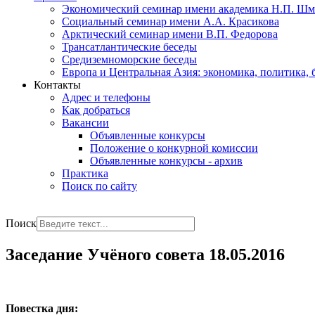
Экономический семинар имени академика Н.П. Шм
Социальный семинар имени А.А. Красикова
Арктический семинар имени В.П. Федорова
Трансатлантические беседы
Средиземноморские беседы
Европа и Центральная Азия: экономика, политика, 
Контакты
Адрес и телефоны
Как добраться
Вакансии
Объявленные конкурсы
Положение о конкурной комиссии
Объявленные конкурсы - архив
Практика
Поиск по сайту
РУС
ENG
Поиск
Заседание Учёного совета 18.05.2016
Повестка дня: