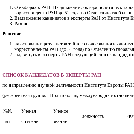
О выборах в РАН. Выдвижение доктора политических нау
корреспондента РАН до 51 года по Отделению глобальн
Выдвижение кандидатов в эксперты РАН от Института 
Разное
Решение:
на основании результатов тайного голосования выдвинут
корреспонденты РАН (до 51 года) по Отделению глобал
выдвинуть в эксперты РАН следующий список кандидато
СПИСОК КАНДИДАТОВ В ЭКПЕРТЫ РАН
по направлению научной деятельности Института Европы РАН
(референтная группа: «Политология, международные отношени
№№
Ученая
Ученое
должность
Фа
п/п
Степень
звание