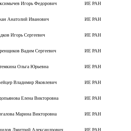
ксимычев Игорь Федорович
ИЕ РАН
жан Анатолий Иванович
ИЕ РАН
адков Игорь Сергеевич
ИЕ РАН
ренщиков Вадим Сергеевич
ИЕ РАН
темкина Ольга Юрьевна
ИЕ РАН
ейцер Владимир Яковлевич
ИЕ РАН
допьянова Елена Викторовна
ИЕ РАН
ргалова Марина Викторовна
ИЕ РАН
нилов Дмитрий Александрович
ИЕ РАН