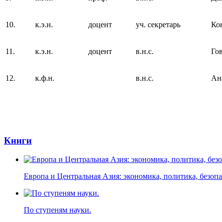
10.
к.э.н.
доцент
уч. секретарь
Ко
11.
к.э.н.
доцент
в.н.с.
Го
12.
к.ф.н.
в.н.с.
Ан
Книги
Европа и Центральная Азия: экономика, политика, безоп
По ступеням науки.