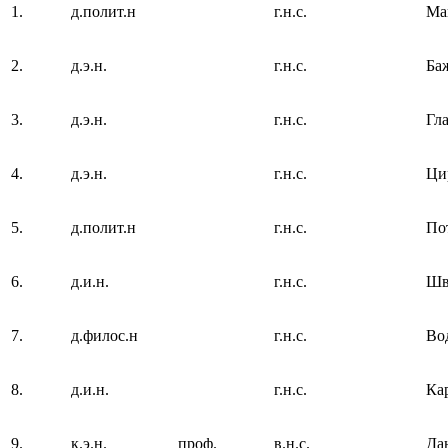
1.
д.полит.н
г.н.с.
Ма
2.
д.э.н.
г.н.с.
Ба
3.
д.э.н.
г.н.с.
Гл
4.
д.э.н.
г.н.с.
Ци
5.
д.полит.н
г.н.с.
По
6.
д.и.н.
г.н.с.
Шв
7.
д.филос.н
г.н.с.
Во
8.
д.и.н.
г.н.с.
Ка
9.
к.э.н.
проф.
в.н.с.
Да