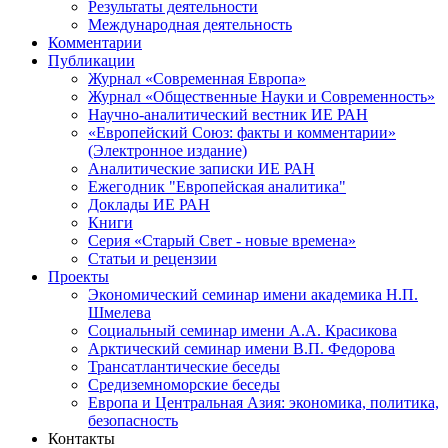
Результаты деятельности
Международная деятельность
Комментарии
Публикации
Журнал «Современная Европа»
Журнал «Общественные Науки и Современность»
Научно-аналитический вестник ИЕ РАН
«Европейский Союз: факты и комментарии»
(Электронное издание)
Аналитические записки ИЕ РАН
Ежегодник "Европейская аналитика"
Доклады ИЕ РАН
Книги
Серия «Старый Свет - новые времена»
Статьи и рецензии
Проекты
Экономический семинар имени академика Н.П.
Шмелева
Социальный семинар имени А.А. Красикова
Арктический семинар имени В.П. Федорова
Трансатлантические беседы
Средиземноморские беседы
Европа и Центральная Азия: экономика, политика,
безопасность
Контакты