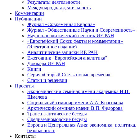
Результаты деятельности
Международная деятельность
Комментарии
Публикации
Журнал «Современная Европа»
Журнал «Общественные Науки и Современность»
Научно-аналитический вестник ИЕ РАН
«Европейский Союз: факты и комментарии»
(Электронное издание)
Аналитические записки ИЕ РАН
Ежегодник "Европейская аналитика"
Доклады ИЕ РАН
Книги
Серия «Старый Свет - новые времена»
Статьи и рецензии
Проекты
Экономический семинар имени академика Н.П.
Шмелева
Социальный семинар имени А.А. Красикова
Арктический семинар имени В.П. Федорова
Трансатлантические беседы
Средиземноморские беседы
Европа и Центральная Азия: экономика, политика,
безопасность
Контакты