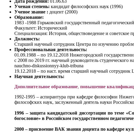
Дата рождения:
01.06.63
Ученая степень:
кандидат философских наук (1996)
Ученое звание :
доцент (2000)
Образование:
1983 -1988 Горьковский государственный педагогический
Факультет: Исторический
Специализация: История, обществоведение и советское п
Должность:
Старший научный сотрудник Центра по изучению пробле
Профессиональная деятельность:
01.09.1988 – по 19.12.2018 Нижегородский государстве
с 2008 по 2019 гг. научный руководитель студенческого 
nauchno-diskussionnyy-klub-tribuna
19.12.2018 – по наст. время старший научный сотрудни
Научная деятельность:
Дополнительное образование
,
повышение квалификац
1992-1995 – аспирантура при кафедре философии Нижего
философских наук, заслуженный деятель науки Российс
1996 – защита кандидатской диссертации по теме «С
богословие» в Российском государственном педагогичес
2000 – присвоение ВАК звания доцента по кафедре кул