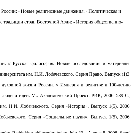
й России; - Новые религиозные движения; - Политическая и
ые традиции стран Восточной Азии; - История общественно-
и. // Русская философия. Новые исследования и материалы.
ниверситета им. Н.И. Лобачевского. Серия Право. Выпуск (1)3.
 духовной жизни России. // Империя и религия: к 100-летию
: люди и идеи. М.: Академический Проект: РИК, 2006. 539 С.,
м. Н.И. Лобачевского, Серия «История», Выпуск 1(5), 2006,
бачевского, Серия «Социальные науки», Выпуск 1(5), 2006,
sophy. Rethinking philosophy today. July 30 – August 5, 2008. Seoul