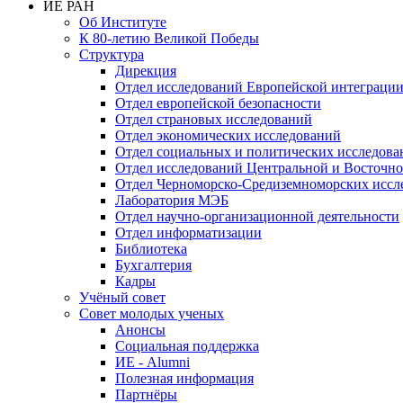
ИЕ РАН
Об Институте
К 80-летию Великой Победы
Структура
Дирекция
Отдел исследований Европейской интеграци
Отдел европейской безопасности
Отдел страновых исследований
Отдел экономических исследований
Отдел социальных и политических исследова
Отдел исследований Центральной и Восточн
Отдел Черноморско-Средиземноморских иссл
Лаборатория МЭБ
Отдел научно-организационной деятельности
Отдел информатизации
Библиотека
Бухгалтерия
Кадры
Учёный совет
Совет молодых ученых
Анонсы
Социальная поддержка
ИЕ - Alumni
Полезная информация
Партнёры