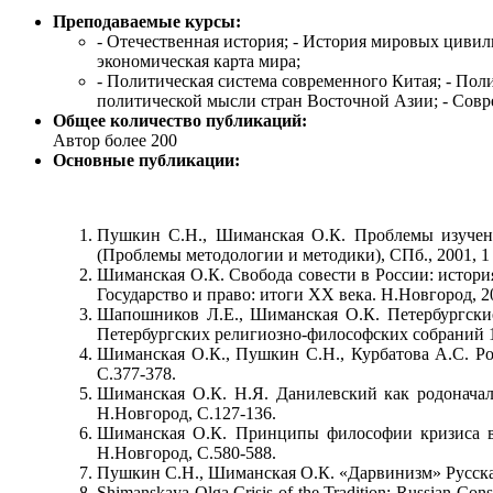
Преподаваемые курсы:
- Отечественная история; - История мировых цивил
экономическая карта мира;
- Политическая система современного Китая; - Пол
политической мысли стран Восточной Азии; - Сов
Общее количество публикаций:
Автор более 200
Основные публикации:
Пушкин С.Н., Шиманская О.К. Проблемы изучения
(Проблемы методологии и методики), СПб., 2001, 1 
Шиманская О.К. Свобода совести в России: история
Государство и право: итоги ХХ века. Н.Новгород, 20
Шапошников Л.Е., Шиманская О.К. Петербургские 
Петербургских религиозно-философских собраний 190
Шиманская О.К., Пушкин С.Н., Курбатова А.С. Роз
С.377-378.
Шиманская О.К. Н.Я. Данилевский как родоначаль
Н.Новгород, С.127-136.
Шиманская О.К. Принципы философии кризиса в т
Н.Новгород, С.580-588.
Пушкин С.Н., Шиманская О.К. «Дарвинизм» Русская
Shimanskaya Olga Crisis of the Tradition: Russian Cons