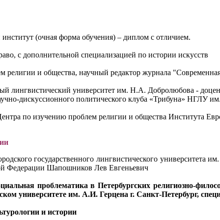
 институт (очная форма обучения) – диплом с отличием.
раво, с дополнительной специализацией по истории искусств
м религии и общества, научный редактор журнала "Современна
нный лингвистический университет им. Н.А. Добролюбова - доце
научно-дискуссионного политического клуба «Трибуна» НГЛУ им. Н
к Центра по изучению проблем религии и общества Института Ев
ии
родского государственного лингвистического университета им.
кой Федерации Шапошников Лев Евгеньевич
оциальная проблематика в Петербургских религиозно-философ
ком университете им. А.И. Герцена г. Санкт-Петербург, спец
ьтурологии и истории