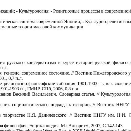
изаций; - Культурология; - Религиозные процессы в современно
итическая система современной Японии; - Культурно-религиозн
ременные теории массовой коммуникации.
 русского консерватизма в курсе истории русской философи
п.л.
, генезис, современное состояние. // Вестник Нижегородского у
01, 0,7 п.л.
религиозно-философские собрания 1901-1903 гг. как явление
1-1903 гг., ГМИР, СПб, 2006, 0,8 п.л.
анов Василий Васильевич. Словарная статья. // Культурология
ник социологического подхода к истории. // Вестник ННГУ и
ворчестве Н.Я. Данилевского. // Вестник ННГУ им. Н.И. Ло
 философия: Энциклопедия. М.: Алгоритм, 2007, С.142-143.
ervative Thought from West to East. // ХХII World Congress of philo