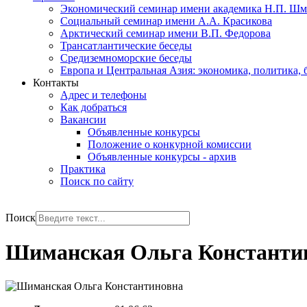
Экономический семинар имени академика Н.П. Шм
Социальный семинар имени А.А. Красикова
Арктический семинар имени В.П. Федорова
Трансатлантические беседы
Средиземноморские беседы
Европа и Центральная Азия: экономика, политика, 
Контакты
Адрес и телефоны
Как добраться
Вакансии
Объявленные конкурсы
Положение о конкурной комиссии
Объявленные конкурсы - архив
Практика
Поиск по сайту
РУС
ENG
Поиск
Шиманская Ольга Константи