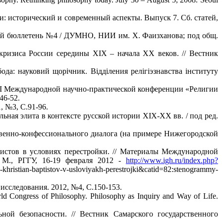
и: исторический и современный аспекты. Выпуск 7. Сб. статей,
кий бюллетень №4 / ДУМНО, НИИ им. Х. Фаизханова; под общ.
ризиса России середины ХIХ – начала ХХ веков. // Вестник
да: науковий щорiчник. Вiддiления релiгiэзнавства iнституту
 II Международной научно-практической конференции «Религии
46-52.
 №3, С.91-96.
ная элита в контексте русской истории ХIХ-ХХ вв. / под ред.
венно-конфессионального диалога (на примере Нижегородской
истов в условиях перестройки. // Материалы Международной
 М., РГГУ, 16-19 февраля 2012 -
http://www.igh.ru/index.php?
-khristian-baptistov-v-usloviyakh-perestrojki&catid=82:stenogrammy-
сследования. 2012, №4, С.150-153.
World Congress of Philosophy. Philosophy as Inquiry and Way of Life.
ой безопасности. // Вестник Самарского государственного