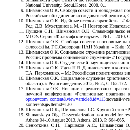
National University. Seoul.Korea, 2008. 0,1
Шиманская О.К. Свобода совести и молодёжная поли
Российское объединение исследователей религии, СП
Шиманская О.К. Идейные истоки евразийства. //
Ред. Д.В. Мухетдинова. М. - Н.Новгород: Издательск
Пушкин С.Н., Шиманская О.К. Славянофильско-ев
МГОУ. Серия «Философские науки». - №1. – 2010, С. 
Шиманская О.К. Свобода совести и основные напра
фiлософii iм. Г.С.Сковороди НАН Украiни. – Киiв: УА
Шиманская О.К. Социальное служение религиозных
России: проблемы социального служения» // Государс
Шиманская О.К. Студенческий научно-дискуссионный
Шиманская О.К. Идеи Н.Я. Данилевского в контекс
Т.А. Пархоменко. – М.: Российская политическая э
Шиманская О.К. Социальное служение христиански
области). // Религиоведение. 2012, № 2., С.162-172.
Шиманская О.К. Новации в религиозных практика
научной конференции «Религиозные практики в
option=com_content&view=article&id=113
:novatsii-v-
konferentsij&Itemid=130
Шиманская О.К., Широкалова Г.С. Круглый стол «Ре
Shimanskaya Olga De-secularization as a model for resol
Athens 04-10 August 2013. Athens, 2013, P. 664-665.
Сенюткина О.Н., Паршаков А.С., Шиманская О.К