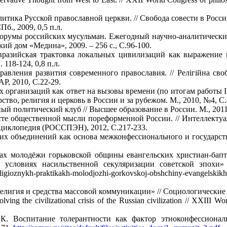
тика Русской православной церкви. // Свобода совести в Росси
б., 2009, 0,5 п.л.
 Форумы российских мусульман. Ежегодный научно-аналитичес
ий дом «Медина», 2009. – 256 с., С.96-100.
разийская трактовка локальных цивилизаций как выражение к
118-124, 0,8 п.л.
вления развития современного православия. // Релiгiйна свобо
Р, 2010, С.22-29.
 организаций как ответ на вызовы времени (по итогам работы
тво, религия и церковь в России и за рубежом. М., 2010, №4, С.
 политический клуб // Высшее образование в России. М., 2011,
те общественной мысли пореформенной России. // Интеллектуаль
нциклопедия (РОССПЭН), 2012, С.217-233.
х объединений как основа межконфессионального и государст
х молодёжи горьковской общины евангельских христиан-бапт
 условиях насильственной секуляризации советской эпохи»
religioznykh-praktikakh-molodjozhi-gorkovskoj-obshchiny-evangelskikh
лигия и средства массовой коммуникации» // Социологические и
ving the civilizational crisis of the Russian civilization // ХХIII 
. Воспитание толерантности как фактор этноконфессиональн