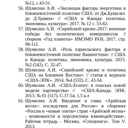
№12, с.43-51.
Шумилин А.И. «Эволюция фактора энергетики в
ближневосточной политике США: от Дж.Буша-мл.
до Д.Трампа» // «США и Канада: политика,
экономика, культура». 2017. № 12 с. 53-62.
Шумилин А.И. «Сирийский кризис-2017: военные
победы без политических компромиссов //
сборник «Год планеты» ИМЭМО РАН, 2017, стр.
98-112.
Шумилин А.И. «Роль израильского фактора в
ближневосточной политике Вашингтона» // США
и Канада: политика, экономика, культура. 2015.
№2 (542). С. 32-47.
Шумилин А.И. «Сирийский кризис и политика
США на Ближнем Востоке» // статья в журнале
«США-ЭПК». 2014. №4 (532). С. 43-54.
Шумилин А.И. «США-Египет: в поисках новой
модели партнерства» // «США-Канада: ЭПК.
2013. № 01 (517). С.37-54. 1,5 а.л
Шумилин А.И. Введение и глава «Арабская
весна»: последствия для России» в сборнике
«Россия и «новые элиты» стран «Арабской весны»
- возможности и перспективы взаимодействия».
Рабочая тетрадь - Москва, «Спецкнига». Том V.
2013.