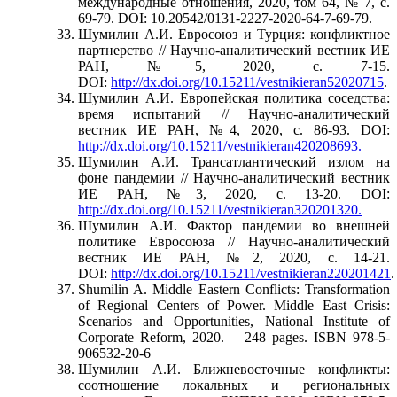
международные отношения, 2020, том 64, № 7, с.
69-79. DOI: 10.20542/0131-2227-2020-64-7-69-79.
Шумилин А.И. Евросоюз и Турция: конфликтное
партнерство // Научно-аналитический вестник ИЕ
РАН, №5, 2020, с. 7-15.
DOI:
http://dx.doi.org/10.15211/vestnikieran52020715
.
Шумилин А.И. Европейская политика соседства:
время испытаний // Научно-аналитический
вестник ИЕ РАН, №4, 2020, с. 86-93. DOI:
http://dx.doi.org/10.15211/vestnikieran420208693.
Шумилин А.И. Трансатлантический излом на
фоне пандемии // Научно-аналитический вестник
ИЕ РАН, №3, 2020, с. 13-20. DOI:
http://dx.doi.org/10.15211/vestnikieran320201320.
Шумилин А.И. Фактор пандемии во внешней
политике Евросоюза // Научно-аналитический
вестник ИЕ РАН, №2, 2020, с. 14-21.
DOI:
http://dx.doi.org/10.15211/vestnikieran220201421
.
Shumilin A. Middle Eastern Conflicts: Transformation
of Regional Centers of Power. Middle East Crisis:
Scenarios and Opportunities, National Institute of
Corporate Reform, 2020. – 248 pages. ISBN 978-5-
906532-20-6
Шумилин А.И. Ближневосточные конфликты:
соотношение локальных и региональных