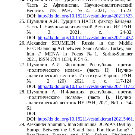
Часть 2: Афганистан. Научно-аналитический
Вестник ИЕ РАН, №4, 2021, с. 15-23.
DOI:
http://dx.doi.org/10.15211/vestnikieran420211523
.
Шумилин А.И. Турция и НАТО: фактор Байдена.
Часть I. Научно-аналитический Вестник ИЕ РАН,
№3, 2021, с. 24-32.
DOI:
http://dx.doi.org/10.15211/vestnikieran320212432
.
Alexander SHUMILIN. Russia in the Middle
East: Balancing Act between Saudi Arabia, Turkey, and
Iran // MENA in Focus №1, Spring-Summer
2021, ISSN 2784-1634, P. 54-61
Шумилин А.И. Франция: Республика против
«политического ислама» (часть II). Научно-
аналитический вестник Института Европы РАН.
№ 2 (20) 2021 г. c. 117-124.
DOI:
http://dx.doi.org/10.15211/vestnikieran220211171
Шумилин А. И.Франция: республика против
«политического ислама» (часть I). Научно-
аналитический вестник ИЕ РАН, 2021, №1, с. 54-
61.
DOI:
DOI:
http://dx.doi.org/10.15211/vestnikieran120215461
.
Alexander Shumilin, Inna Shumilina. JCPoA’s Destiny:
Europe Between the US and Iran. For How Long? /