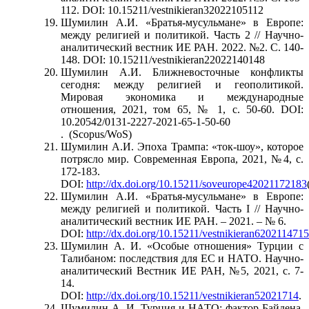
112. DOI: 10.15211/vestnikieran32022105112
Шумилин А.И. «Братья-мусульмане» в Европе:
между религией и политикой. Часть 2 // Научно-
аналитический вестник ИЕ РАН. 2022. №2. С. 140-
148. DOI: 10.15211/vestnikieran22022140148
Шумилин А.И. Ближневосточные конфликты
сегодня: между религией и геополитикой.
Мировая экономика и международные
отношения, 2021, том 65, № 1, с. 50-60. DOI:
10.20542/0131-2227-2021-65-1-50-60
. (Scopus/WoS)
Шумилин А.И. Эпоха Трампа: «ток-шоу», которое
потрясло мир. Современная Европа, 2021, №4, с.
172-183.
DOI:
http://dx.doi.org/10.15211/soveurope42021172183
Шумилин А.И. «Братья-мусульмане» в Европе:
между религией и политикой. Часть I // Научно-
аналитический вестник ИЕ РАН. – 2021. – № 6.
DOI:
http://dx.doi.org/10.15211/vestnikieran620211471
Шумилин А. И. «Особые отношения» Турции с
Талибаном: последствия для ЕС и НАТО. Научно-
аналитический Вестник ИЕ РАН, №5, 2021, с. 7-
14.
DOI:
http://dx.doi.org/10.15211/vestnikieran52021714
.
Шумилин А. И. Турция и НАТО: фактор Байдена.