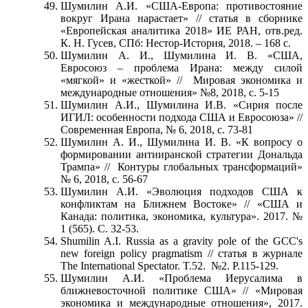
Шумилин А.И. «США-Европа: противостояние
вокруг Ирана нарастает» // статья в сборнике
«Европейская аналитика 2018» ИЕ РАН, отв.ред.
К. Н. Гусев, СПб: Нестор-История, 2018. – 168 с.
Шумилин А. И., Шумилина И. В. «США,
Евросоюз – проблема Ирана: между силой
«мягкой» и «жесткой» // Мировая экономика и
международные отношения» №8, 2018, с. 5-15
Шумилин А.И., Шумилина И.В. «Сирия после
ИГИЛ: особенности подхода США и Евросоюза» //
Современная Европа, № 6, 2018, с. 73-81
Шумилин А. И., Шумилина И. В. «К вопросу о
формировании антииранской стратегии Дональда
Трампа» // Контуры глобальных трансформаций»
№ 6, 2018, с. 56-67
Шумилин А.И. «Эволюция подходов США к
конфликтам на Ближнем Востоке» // «США и
Канада: политика, экономика, культура». 2017. №
1 (565). С. 32-53.
Shumilin A.I. Russia as a gravity pole of the GCC's
new foreign policy pragmatism // статья в журнале
The International Spectator. T.52. №2. P.115-129.
Шумилин А.И. «Проблема Иерусалима в
ближневосточной политике США» // «Мировая
экономика и международные отношения», 2017.