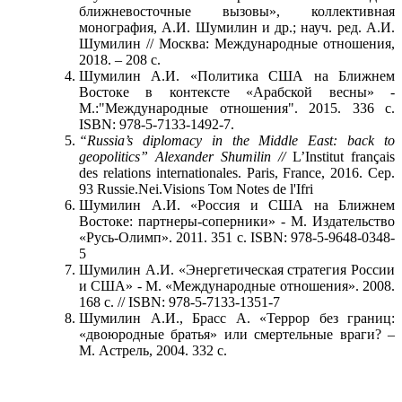
ближневосточные вызовы», коллективная
монография, А.И. Шумилин и др.; науч. ред. А.И.
Шумилин // Москва: Международные отношения,
2018. – 208 с.
Шумилин А.И. «Политика США на Ближнем
Востоке в контексте «Арабской весны» -
М.:"Международные отношения". 2015. 336 с.
ISBN: 978-5-7133-1492-7.
“Russia’s diplomacy in the Middle East: back to
geopolitics” Alexander Shumilin //
L’Institut français
des relations internationales. Paris, France, 2016. Сер.
93 Russie.Nei.Visions Том Notes de l'Ifri
Шумилин А.И. «Россия и США на Ближнем
Востоке: партнеры-соперники» - М. Издательство
«Русь-Олимп». 2011. 351 с. ISBN: 978-5-9648-0348-
5
Шумилин А.И. «Энергетическая стратегия России
и США» - М. «Международные отношения». 2008.
168 с. // ISBN: 978-5-7133-1351-7
Шумилин А.И., Брасс А. «Террор без границ:
«двоюродные братья» или смертельные враги? –
М. Астрель, 2004. 332 с.