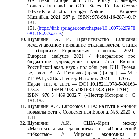
Post-Brexit Europe and UK. Policy Challenges
Towards Iran and the GCC States. Ed. by George
Edwards and oth. Springer Nature – Palgrave
Macmillan, 2021, 267 p. ISBN: 978-981-16-2874-0. P.
131-
151. (
https://link.springer.com/chapter/10.1007%2F978-
981-16-2874-0_6
)
Шумилин А. И. Правительство Талибана:
международное признание откладывается. Статья
в сборнике Европейская аналитика 2021=
European analytics 2021 / Федеральное гос.
бюджетное учреждение науки Ин-т Европы
Российской акад. наук / под общ. ред. К.Н. Гусева,
ред. кол.: Ал.А. Громыко (предс.) [и др.]. — М. :
ИЕ РАН; СПб. : Нестор-История, 2021. — 176 с. —
Парал. тит. л. англ. — DOI 10.15211/978-5-98163-
178-8 . — ISBN 978-5-98163-178-8 (ИЕ РАН). —
ISBN 978-5-4469-2032-7 («Нестор-История»). С.
151-158.
Шумилин А.И. Евросоюз-США: на пути к «новой
нормальности // Современная Европа, №5, 2020, с.
1-11.
Шумилин А.И. США–Иран: между
«Максимальным давлением» и «Героической
гибкостью» // Мировая экономика и