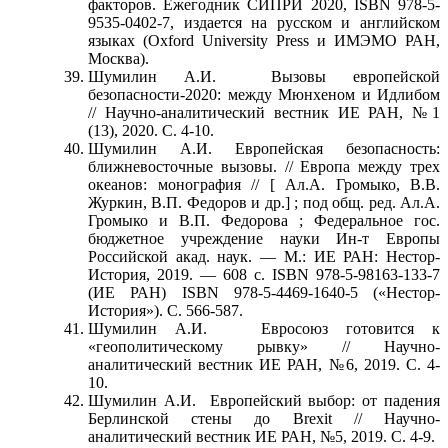
факторов. Ежегодник СИПРИ 2020, ISBN 978-5-
9535-0402-7, издается на русском и английском
языках (Oxford University Press и ИМЭМО РАН,
Москва).
Шумилин А.И. Вызовы европейской
безопасности-2020: между Мюнхеном и Идлибом
// Научно-аналитический вестник ИЕ РАН, №1
(13), 2020. С. 4-10.
Шумилин А.И. Европейская безопасность:
ближневосточные вызовы. // Европа между трех
океанов: монография // [ Ал.А. Громыко, В.В.
Журкин, В.П. Федоров и др.] ; под общ. ред. Ал.А.
Громыко и В.П. Федорова ; Федеральное гос.
бюджетное учреждение науки Ин-т Европы
Российской акад. наук. — М.: ИЕ РАН: Нестор-
История, 2019. — 608 с. ISBN 978-5-98163-133-7
(ИЕ РАН) ISBN 978-5-4469-1640-5 («Нестор-
История»). С. 566-587.
Шумилин А.И. Евросоюз готовится к
«геополитическому рывку» // Научно-
аналитический вестник ИЕ РАН, №6, 2019. С. 4-
10.
Шумилин А.И. Европейский выбор: от падения
Берлинской стены до Brexit // Научно-
аналитический вестник ИЕ РАН, №5, 2019. С. 4-9.