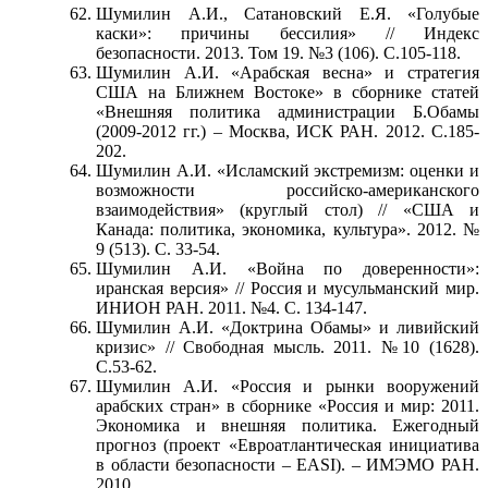
Шумилин А.И., Сатановский Е.Я. «Голубые
каски»: причины бессилия» // Индекс
безопасности. 2013. Том 19. №3 (106). С.105-118.
Шумилин А.И. «Арабская весна» и стратегия
США на Ближнем Востоке» в сборнике статей
«Внешняя политика администрации Б.Обамы
(2009-2012 гг.) – Москва, ИСК РАН. 2012. С.185-
202.
Шумилин А.И. «Исламский экстремизм: оценки и
возможности российско-американского
взаимодействия» (круглый стол) // «США и
Канада: политика, экономика, культура». 2012. №
9 (513). С. 33-54.
Шумилин А.И. «Война по доверенности»:
иранская версия» // Россия и мусульманский мир.
ИНИОН РАН. 2011. №4. С. 134-147.
Шумилин А.И. «Доктрина Обамы» и ливийский
кризис» // Свободная мысль. 2011. №10 (1628).
С.53-62.
Шумилин А.И. «Россия и рынки вооружений
арабских стран» в сборнике «Россия и мир: 2011.
Экономика и внешняя политика. Ежегодный
прогноз (проект «Евроатлантическая инициатива
в области безопасности – EASI). – ИМЭМО РАН.
2010.