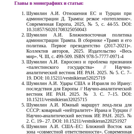
Главы в монографиях и статьи:
Шумилин А.И. Отношения ЕС и Турции при
администрации
Д. Трампа: резкое «потепление».
Современная Европа, 2025, № 5, с. 44-55. DOI:
10.31857/S0201708325050043
Шумилин А.И. Ближневосточная политика
администрации Трампа. В сборнике «Трамп и его
политика. Первое президентство (2017-2021)».
Коллектив авторов, 2025. Издательство «Весь
мир». Ч. III, c. 499-509. ISBN 978-5-7777-0971-4
Шумилин А.И. Евросоюз и проблема признания
«палестинского государства» // Научно-
аналитический вестник ИЕ РАН. 2025. № 5. С. 7–
19. DOI: 10.15211/vestnikieran52025719
Шумилин А.И. Удары США и Израиля по Ирану:
последствия для Европы // Научно-аналитический
вестник ИЕ РАН. 2025. № 3. С. 7–15. DOI:
10.15211/vestnikieran32025715
Шумилин А.И. Южный маршрут ленд-лиза для
СССР: коварный «нейтралитет» Ирана и Турции //
Научно-аналитический вестник ИЕ РАН. 2025. №
2. С. 19– 27. DOI: 10.15211/vestnikieran220251927
Шумилин А.И. США‒ЕС: Ближний Восток как
зона «совместной
ответственности». Современная