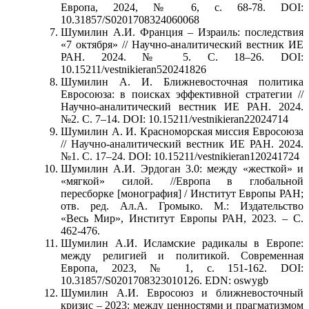
Европа, 2024, № 6, с. 68-78. DOI:
10.31857/S0201708324060068
Шумилин А.И. Франция – Израиль: последствия
«7 октября» // Научно-аналитический вестник ИЕ
РАН. 2024. № 5. С. 18–26. DOI:
10.15211/vestnikieran520241826
Шумилин А. И. Ближневосточная политика
Евросоюза: в поисках эффективной стратегии //
Научно-аналитический вестник ИЕ РАН. 2024.
№2. С. 7–14. DOI: 10.15211/vestnikieran22024714
Шумилин А. И. Красноморская миссия Евросоюза
// Научно-аналитический вестник ИЕ РАН. 2024.
№1. С. 17–24. DOI: 10.15211/vestnikieran120241724
Шумилин А.И. Эрдоган 3.0: между «жесткой» и
«мягкой» силой. //Европа в глобальной
пересборке [монография] / Институт Европы РАН;
отв. ред. Ал.А. Громыко. М.: Издательство
«Весь Мир», Институт Европы РАН, 2023. – С.
462-476.
Шумилин А.И. Исламские радикалы в Европе:
между религией и политикой. Современная
Европа, 2023, № 1, с. 151-162. DOI:
10.31857/S0201708323010126. EDN: oswygb
Шумилин А.И. Евросоюз и ближневосточный
кризис – 2023: между ценностями и прагматизмом