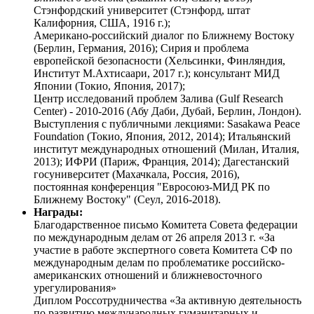
Стэнфордский университет (Стэнфорд, штат
Калифорния, США, 1916 г.);
Американо-российский диалог по Ближнему Востоку
(Берлин, Германия, 2016); Сирия и проблема
европейской безопасности (Хельсинки, Финляндия,
Институт М.Ахтисаари, 2017 г.); консультант МИД
Японии (Токио, Япония, 2017);
Центр исследований проблем Залива (Gulf Research
Center) - 2010-2016 (Абу Даби, Дубай, Берлин, Лондон).
Выступления с публичными лекциями: Sasakawa Peace
Foundation (Токио, Япония, 2012, 2014); Итальянский
институт международных отношений (Милан, Италия,
2013); ИФРИ (Париж, Франция, 2014); Дагестанский
госуниверситет (Махачкала, Россия, 2016),
постоянная конференция "Евросоюз-МИД РК по
Ближнему Востоку" (Сеул, 2016-2018).
Награды:
Благодарственное письмо Комитета Совета федерации
по международным делам от 26 апреля 2013 г. «За
участие в работе экспертного совета Комитета СФ по
международным делам по проблематике российско-
американских отношений и ближневосточного
урегулирования»
Диплом Россотрудничества «За активную деятельность
по развитию международных гуманитарных и