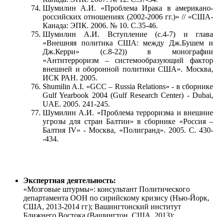
Шумилин А.И. «Проблема Ирака в американо-
российских отношениях (2002-2006 гг.)» // «США-
Канада: ЭПК. 2006. № 10. С.35-46.
Шумилин А.И. Вступление (с.4-7) и глава
«Внешняя политика США: между Дж.Бушем и
Дж.Керри» (с.8-22)) в монографии
«Антитерроризм – системообразующий фактор
внешней и оборонной политики США». Москва,
ИСК РАН. 2005.
Shumilin A.I. «GCC – Russia Relations» - в сборнике
Gulf Yearbook 2004 (Gulf Research Center) - Dubai,
UAE. 2005. 241-245.
Шумилин А.И. «Проблема терроризма и внешние
угрозы для стран Балтии» в сборнике «Россия –
Балтия IV» - Москва, «Полигранд». 2005. С. 430-
-434.
Экспертная деятельность:
«Мозговые штурмы»: консультант Политического
департамента ООН по сирийскому кризису (Нью-Йорк,
США, 2013-2014 гг); Вашингтонский институт
Ближнего Востока (Вашингтон, США, 2013);