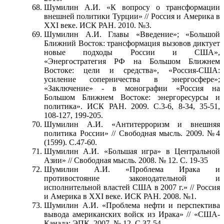
Шумилин А.И. «К вопросу о трансформации
внешней политики Турции» // Россия и Америка в
XXI веке. ИСК РАН. 2010. №3.
Шумилин А.И. Главы «Введение»; «Большой
Ближний Восток: трансформация вызовов диктует
новые подходы России и США»,
«Энергостратегия РФ на Большом Ближнем
Востоке: цели и средства», «Россия-США:
усиление соперничества в энергосфере»;
«Заключение» - в монографии «Россия на
Большом Ближнем Востоке: энергоресурсы и
политика». ИСК РАН. 2009. С.3-6, 8-34, 35-51,
108-127, 199-205.
Шумилин А.И. «Антитерроризм и внешняя
политика России» // Свободная мысль. 2009. №4
(1599). С.47-60.
Шумилин А.И. «Большая игра» в Центральной
Азии» // Свободная мысль. 2008. № 12. С. 19-35
Шумилин А.И. «Проблема Ирака и
противостояние законодательной и
исполнительной властей США в 2007 г.» // Россия
и Америка в XXI веке. ИСК РАН. 2008. №1.
Шумилин А.И. «Проблема нефти и перспектива
вывода американских войск из Ирака» // «США-
Канада: ЭПК. 2007. № 12. С.37-54.