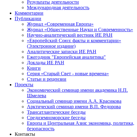
Результаты деятельности
Международная деятельность
Комментарии
Публикации
Журнал «Современная Европа»
Журнал «Общественные Науки и Современность»
Научно-аналитический вестник ИЕ РАН
«Европейский Союз: факты и комментарии»
(Электронное издание)
Аналитические записки ИЕ РАН
Ежегодник "Европейская аналитика"
Доклады ИЕ РАН
Книги
Серия «Старый Свет - новые времена»
Статьи и рецензии
Проекты
Экономический семинар имени академика Н.П.
Шмелева
Социальный семинар имени А.А. Красикова
Арктический семинар имени В.П. Федорова
Трансатлантические беседы
Средиземноморские беседы
Европа и Центральная Азия: экономика, политика,
безопасность
Контакты