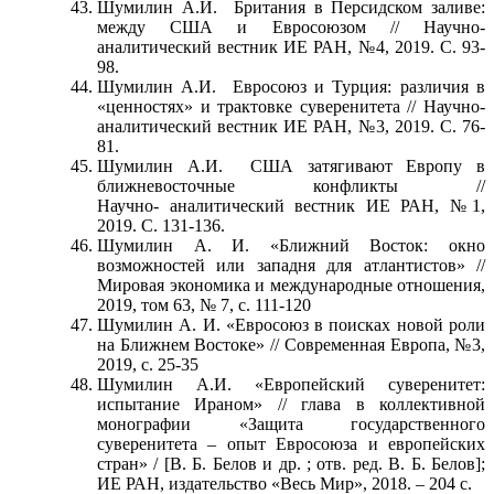
Шумилин А.И. Британия в Персидском заливе:
между США и Евросоюзом // Научно-
аналитический вестник ИЕ РАН, №4, 2019. С. 93-
98.
Шумилин А.И. Евросоюз и Турция: различия в
«ценностях» и трактовке суверенитета // Научно-
аналитический вестник ИЕ РАН, №3, 2019. С. 76-
81.
Шумилин А.И. США затягивают Европу в
ближневосточные конфликты //
Научно- аналитический вестник ИЕ РАН, №1,
2019. С. 131-136.
Шумилин А. И. «Ближний Восток: окно
возможностей или западня для атлантистов» //
Мировая экономика и международные отношения,
2019, том 63, № 7, с. 111-120
Шумилин А. И. «Евросоюз в поисках новой роли
на Ближнем Востоке» // Современная Европа, №3,
2019, с. 25-35
Шумилин А.И. «Европейский суверенитет:
испытание Ираном» // глава в коллективной
монографии «Защита государственного
суверенитета – опыт Евросоюза и европейских
стран» / [В. Б. Белов и др. ; отв. ред. В. Б. Белов];
ИЕ РАН, издательство «Весь Мир», 2018. – 204 с.