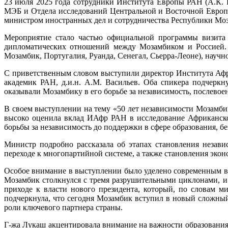
23 июля 2025 года сотрудники Института Европы РАН (А.К. Ив
МЭБ и Отдела исследований Центральной и Восточной Европы,
министром иностранных дел и сотрудничества Республики М
Мероприятие стало частью официальной программы визита 
дипломатических отношений между Мозамбиком и Россией. В
Мозамбик, Португалия, Руанда, Сенегал, Сьерра-Леоне), научн
С приветственным словом выступили директор Института Афри
академик РАН, д.и.н. А.М. Васильев. Оба спикера подчерк
оказывали Мозамбику в его борьбе за независимость, послево
В своем выступлении на тему «50 лет независимости Мозамб
высоко оценила вклад ИАфр РАН в исследование Африканско
борьбы за независимость до поддержки в сфере образования, б
Министр подробно рассказала об этапах становления незави
переходе к многопартийной системе, а также становления экон
Особое внимание в выступлении было уделено современным вы
Мозамбик столкнулся с тремя разрушительными циклонами, и
приходе к власти нового президента, который, по словам 
подчеркнула, что сегодня Мозамбик вступил в новый сложный
роли ключевого партнера страны.
Г-жа Лукаш акцентировала внимание на важности образования,