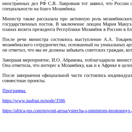
иностранных дел РФ С.В. Лавровым тот заявил, что России 
специальности на благо Мозамбика.
Министр также рассказала про активную роль мозамбикских
государственных постов. В заключение лекции Мария Мануэ
планах визита президента Республики Мозамбик в Россию в б
После речи министра состоялось выступление А.А. Токарев
мозамбикского сотрудничества, основанный на уникальных ар
он отметил, что мы не должны забывать советских граждан, ко
Завершая мероприятие, И.О. Абрамова, поблагодарила минист
Она отметила, что интерес к Мозамбику, как и к Африке в цел
После завершения официальной части состоялись индивидуал
совместные проекты.
Программа.
https://www.inafran.ru/node/3586
https://africa-rus.com/novosti-aessa/vstrecha-s-ministrom-inostrannyx-