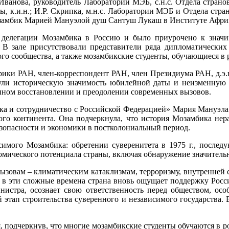
анова, руководитель Лаборатории МЭБ, с.н.с. Отдела страновы
 к.и.н.; И.Р. Скрипка, м.н.с. Лаборатории МЭБ и Отдела стра
озамбик Марией Мануэлой душ Сантуш Лукаш в Институте Афри
делегации Мозамбика в Россию и было приурочено к значи
 зале присутствовали представители ряда дипломатических 
ого сообщества, а также мозамбикские студенты, обучающиеся в 
ки РАН, член-корреспондент РАН, член Президиума РАН, д.э.н
нули историческую значимость юбилейной даты и неизменную
енном восстановлении и преодолении современных вызовов.
ика и сотрудничество с Российской Федерацией» Мария Мануэла
го континента. Она подчеркнула, что история Мозамбика нера
езопасности и экономики в постколониальный период.
симого Мозамбика: обретении суверенитета в 1975 г., последу
омического потенциала страны, включая обнаружение значительн
зовам – климатическим катаклизмам, терроризму, внутренней со
 в эти сложные времена страна вновь ощущает поддержку Росси
министра, осознает свою ответственность перед обществом, 
 этап строительства суверенного и независимого государства. 
 подчеркнув, что многие мозамбикские студенты обучаются в рос