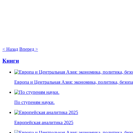
< Назад
Вперед >
Книги
Европа и Центральная Азия: экономика, политика, безоп
По ступеням науки.
Европейская аналитика 2025