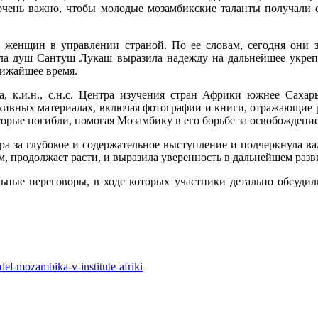
очень важно, чтобы молодые мозамбикские таланты получали о
 женщин в управлении страной. По ее словам, сегодня они 
ла душ Сантуш Лукаш выразила надежду на дальнейшее укрепл
лижайшее время.
а, к.и.н., с.н.с. Центра изучения стран Африки южнее Сах
хивных материалах, включая фотографии и книги, отражающие р
торые погибли, помогая Мозамбику в его борьбе за освобождение
ра за глубокое и содержательное выступление и подчеркнула ва
ом, продолжает расти, и выразила уверенность в дальнейшем раз
ьные переговоры, в ходе которых участники детально обсуди
del-mozambika-v-institute-afriki