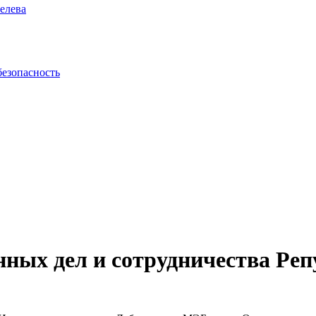
елева
безопасность
нных дел и сотрудничества Ре