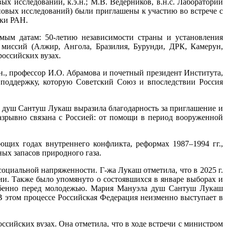
х исследований, к.э.н.; М.В. Ведерников, в.н.с. Лаборатории
новых исследований) были приглашены к участию во встрече с
ки РАН.
мым датам: 50-летию независимости страны и установления
миссий (Алжир, Ангола, Бразилия, Бурунди, ДРК, Камерун,
российских вузах.
., профессор И.О. Абрамова и почетный президент Института,
 поддержку, которую Советский Союз и впоследствии Россия
 душ Сантуш Лукаш выразила благодарность за приглашение и
зрывно связана с Россией: от помощи в период вооруженной
ющих годах внутреннего конфликта, реформах 1987–1994 гг.,
ых запасов природного газа.
циальной напряженности. Г-жа Лукаш отметила, что в 2025 г.
и. Также было упомянуто о состоявшихся в январе выборах и
особенно перед молодежью. Мария Мануэла душ Сантуш Лукаш
В этом процессе Российская Федерация неизменно выступает в
сийских вузах. Она отметила, что в ходе встречи с министром