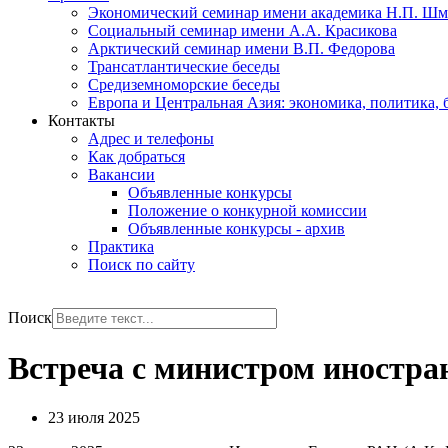
Экономический семинар имени академика Н.П. Шм
Социальный семинар имени А.А. Красикова
Арктический семинар имени В.П. Федорова
Трансатлантические беседы
Средиземноморские беседы
Европа и Центральная Азия: экономика, политика, 
Контакты
Адрес и телефоны
Как добраться
Вакансии
Объявленные конкурсы
Положение о конкурной комиссии
Объявленные конкурсы - архив
Практика
Поиск по сайту
РУС
ENG
Поиск
Встреча с министром иностра
23 июля 2025