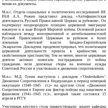
меняя их документы.
М.н.с. Отдела социальных и политических исследований ИЕ
РАН А.А. Рожин представил доклад «Антифашистская
деятельность Русской Православной Церкви за рубежом». Он
подчеркнул неоднородную позицию церковной эмиграции
накануне и в ходе Второй Мировой войны. Основной раскол
наблюдался между консервативной и антибольшевистской
Русской Православной Церковью за рубежом и более
лояльным советской власти Западно-Европейским
Экзархатом. Докладчик продемонстрировал, что политизация
церковной деятельности привела к крайностям, не
свойственным христианству. Тем не менее, многие церковные
деятели активно помогали пострадавшим от войны
гражданам, вели денежные сборы на военные нужды
Советской России и участвовали в движении сопротивления.
М.н.с. М.Д. Туник выступила с докладом «‘Onderduikers’:
Движение Сопротивления в Нидерландах в период немецкой
оккупации (1940–1945 гг.)» на круглом столе «Движение
Сопротивления в Европе как фактор победы над нацизмом и
фашизмом (1941–1945 гг.)», который также состоялся 15
апреля в РГГУ.
Участников круглого стола приветствовали: доцент кафедры