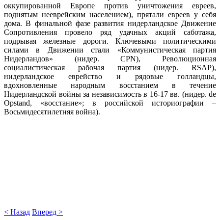
оккупированной Европе против уничтожения евреев,
поднятым нееврейским населением), прятали евреев у себя
дома. В финальной фазе развития нидерландское Движение
Сопротивления провело ряд удачных акций саботажа,
подрывая железные дороги. Ключевыми политическими
силами в Движении стали «Коммунистическая партия
Нидерландов» (нидер. CPN), Революционная
социалистическая рабочая партия (нидер. RSAP),
нидерландское еврейство и рядовые голландцы,
вдохновленные народным восстанием в течение
Нидерландской войны за независимость в 16-17 вв. (нидер. de
Opstand, «восстание»; в российской историографии –
Восьмидесятилетняя война).
< Назад
Вперед >