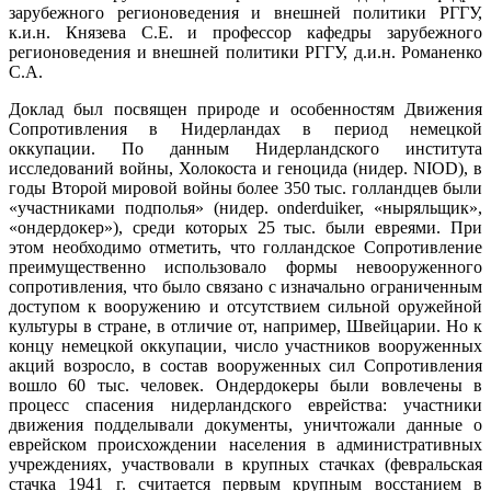
зарубежного регионоведения и внешней политики РГГУ,
к.и.н. Князева С.Е. и профессор кафедры зарубежного
регионоведения и внешней политики РГГУ, д.и.н. Романенко
С.А.
Доклад был посвящен природе и особенностям Движения
Сопротивления в Нидерландах в период немецкой
оккупации. По данным Нидерландского института
исследований войны, Холокоста и геноцида (нидер. NIOD), в
годы Второй мировой войны более 350 тыс. голландцев были
«участниками подполья» (нидер. onderduiker, «ныряльщик»,
«ондердокер»), среди которых 25 тыс. были евреями. При
этом необходимо отметить, что голландское Сопротивление
преимущественно использовало формы невооруженного
сопротивления, что было связано с изначально ограниченным
доступом к вооружению и отсутствием сильной оружейной
культуры в стране, в отличие от, например, Швейцарии. Но к
концу немецкой оккупации, число участников вооруженных
акций возросло, в состав вооруженных сил Сопротивления
вошло 60 тыс. человек. Ондердокеры были вовлечены в
процесс спасения нидерландского еврейства: участники
движения подделывали документы, уничтожали данные о
еврейском происхождении населения в административных
учреждениях, участвовали в крупных стачках (февральская
стачка 1941 г. считается первым крупным восстанием в