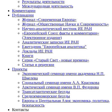
Результаты деятельности
Международная деятельность
Комментарии
Публикации
Журнал «Современная Европа»
Журнал «Общественные Науки и Современность»
Научно-аналитический вестник ИЕ РАН
«Европейский Союз: факты и комментарии»
(Электронное издание)
Аналитические записки ИЕ РАН
Ежегодник "Европейская аналитика"
Доклады ИЕ РАН
Книги
Серия «Старый Свет - новые времена»
Статьи и рецензии
Проекты
Экономический семинар имени академика Н.П.
Шмелева
Социальный семинар имени А.А. Красикова
Арктический семинар имени В.П. Федорова
Трансатлантические беседы
Средиземноморские беседы
Европа и Центральная Азия: экономика, политика,
безопасность
Контакты