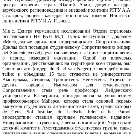
центра изучения стран Южной Азии, доцент кафедры
зарубежного регионоведения и внешней политики РГГУ А.А.
Столяров; доцент кафедры восточных языков Института
лингвистики РГГУ И.А. Газиева.
М.н.с. Центра германских исследований Отдела страновых
исследований ИЕ РАН М.Д. Туник выступила с докладом
«Молодежные движения нидерландского Сопротивления».
Доклад был посвящен студенческому Сопротивлению (нидер.
het Studentenverzet), участвовавшему в акциях сопротивления
в период немецкой оккупации. Одной из ключевых
организаций, действовавших на территории всей страны, был
Совет девяти (нидер. de Raad van Negen). Совет действовал
тайно и объединял 15 тыс. студентов из университетов
Амстердама, Лейдена, Гронингена, Неймегена, Утрехта и
других городов. Импульсом для студенческого
Сопротивления стала речь профессора Лейденского
университета Клеверинга, последовавшая за увольнением
профессора-еврея Майерса, которая стала основой первых
выпусков студенческих антинацистских газет, среди которых
de Geus, Sol Iustitiae, de Leidsche brief и het Parool,
впоследствии ставшая крупным голландским изданием.
Нидерландские студентки, члены организаций Утрехтский
детский комитет и Амстердамская студенческая группа, также
участвовали в акции спасения еврейских детей, укрывая их и